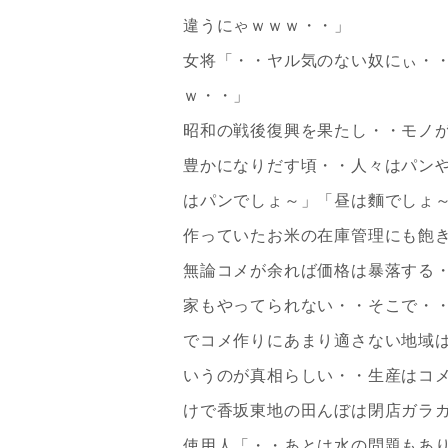
違うにゃｗｗｗ・・」
女将「・・ヤル気のない奴にぃ・
ｗ・・」
昭和の戦後復興を果たし・・モノ
豊かになりだす頃・・人々はパン
はパンでしょ～」「昼は麵でしょ
作っていたお米の在庫管理にも飽
無論コメが余れば価格は暴落する
家もやってられない・・そこで・
でコメ作りにあまり適さない地域
いうのが真相らしい・・生産はコ
けで香坂東地の田んぼは閉店ガラ
使用人「・・あとは水の問題もあ