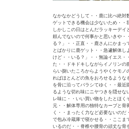
なかなかどうして・・鹿に比べ絶対
ゲットできる機会は少ないため・・
しかしこの日はとんだラッキーデイ
頼んでないので何事かと思いきや・
る？」・・正直・・鹿さんにかまっ
とばかりに鹿ゲット・・急遽解体し
けど・・いる？」・・無論イエス・
た・・ドキドキしながらイノリンの
らい捌いたころからようやくケモノ
ればほとんどの魚をおろせるような
を骨に沿ってバラシてゆく・・最近
るような切れ味にニヤつきを隠せな
レ味に・・いい買い物をしたとほく
元・・解体専用の独特なカーブと骨
く・・まったく力など必要ないのだ
で包み冷蔵庫で寝かせる・・ここま
いるのだ・・脊椎や腰骨の頑丈な骨