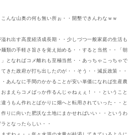
・こんな山奥の何も無い所ぉ・・開墾できんわなｗｗ
が溢れ出す高度経済成長期・・少しづつ一般家庭の生活も
や麺類の手軽さ旨さを覚え始める・・すると当然・・「朝
～」となればコメ離れも至極当然・・あっちゃこっちゃで
きてきた政府が打ち出したのが・・そう・・減反政策・・
・・あんなに手間のかかることが安い単価になれば生産農
・おまえらコメばっか作るんじゃねぇぇ！・・ということ
は違うもん作れとばかりに畑へと転用されていった・・と
メ作りに向いた肥沃な土地にまかせればいい・・というわ
ガラとなったらしい・・
りますねぇ・・年々水源の水量が枯渇してきているように