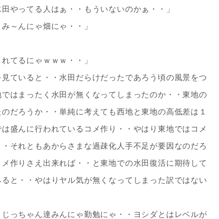
水田やってる人はぁ・・もういないのかぁ・・」
・み～んにゃ畑にゃ・・」
」
されてるにゃｗｗｗ・・」
を見ていると・・水田だらけだったであろう頃の風景をつ
地ではまったく水田が無くなってしまったのか・・東地の
たのだろうか・・単純に考えても西地と東地の高低差は１
では盛んに行われているコメ作り・・やはり東地ではコメ
・・それともあからさまな過疎化人手不足が要因なのだろ
コメ作りさえ出来れば・・と東地での水田復活に期待して
みると・・やはりヤル気が無くなってしまった訳ではない
・じっちゃん達みんにゃ勤勉にゃ・・ヨシダとはレベルが