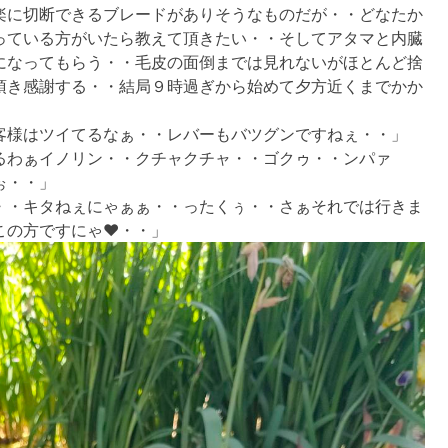
楽に切断できるブレードがありそうなものだが・・どなたか
っている方がいたら教えて頂きたい・・そしてアタマと内臓
になってもらう・・毛皮の面倒までは見れないがほとんど捨
頂き感謝する・・結局９時過ぎから始めて夕方近くまでかか
客様はツイてるなぁ・・レバーもバツグンですねぇ・・」
るわぁイノリン・・クチャクチャ・・ゴクゥ・・ンパァ
ぉ・・」
・・キタねぇにゃぁぁ・・ったくぅ・・さぁそれでは行きま
この方ですにゃ❤・・」