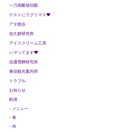
一刀両断琥珀眼
ゲストにラグリマス❤
アタ散歩
佐久鯉研究所
アイスクリーム工房
ハマってます❤
信濃雪鱒研究所
東信観光案内所
トラブル
お知らせ
料理
メニュー
肴
肉