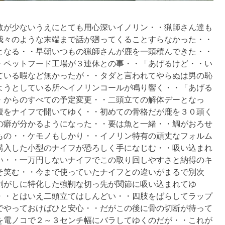
数が少ないうえにとても用心深いイノリン・・猟師さん達も
我々のような末端まで話が廻ってくることすらなかった・・
となる・・早朝いつもの猟師さんが鹿を一頭積んできた・・
・ペットフード工場が３連休との事・・「あげるけど・・い
ている暇など無かったが・・タダと言われてやらぬは男の恥
ようとしている所へイノリンコールが鳴り響く・・「あげる
・からのすべての予定変更・・二頭立ての解体デーとなっ
腹をナイフで開いてゆく・・初めての骨格だが鹿を３０頭く
の癖が分かるようになった・・要は魚と一緒・・鯛がおろせ
もの・・ケモノもしかり・・イノリン特有の頑丈なフォルム
購入した小型のナイフが恐ろしく手になじむ・・吸い込まれ
い・・一万円しないナイフでこの取り回しやすさと納得のキ
そ笑む・・今まで使っていたナイフとの違いがまるで別次
剥がしに特化した強靭な切っ先が関節に吸い込まれてゆ
・・とはいえ二頭立てはしんどい・・四肢をばらしてラップ
でやっておけばひと安心・・だがこの後に骨の切断が待って
を電ノコで２～３センチ幅にバラしてゆくのだが・・これが