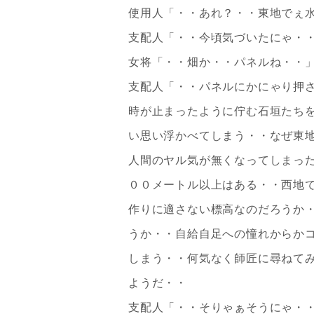
使用人「・・あれ？・・東地でぇ
支配人「・・今頃気づいたにゃ・
女将「・・畑か・・パネルね・・
支配人「・・パネルにかにゃり押
時が止まったように佇む石垣たち
い思い浮かべてしまう・・なぜ東
人間のヤル気が無くなってしまっ
００メートル以上はある・・西地
作りに適さない標高なのだろうか
うか・・自給自足への憧れからか
しまう・・何気なく師匠に尋ねて
ようだ・・
支配人「・・そりゃぁそうにゃ・