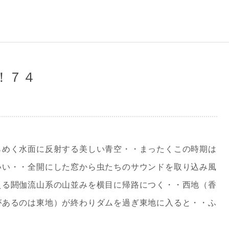
！７４
らめく水面に反射する美しい青空・・まったくこの時期は
いい・・全開にした窓から虫たちのサウンドを取り込み風
える閼伽流山系の山並みを横目に帰路につく・・西地（香
があるのは東地）が終わりダムを過ぎ東地に入ると・・ふ