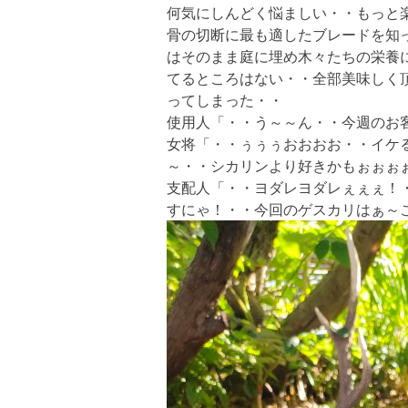
何気にしんどく悩ましい・・もっと
骨の切断に最も適したブレードを知
はそのまま庭に埋め木々たちの栄養
てるところはない・・全部美味しく
ってしまった・・
使用人「・・う～～ん・・今週のお
女将「・・ぅぅぅおおおお・・イケ
～・・シカリンより好きかもぉぉぉ
支配人「・・ヨダレヨダレぇぇぇ！
すにゃ！・・今回のゲスカリはぁ～