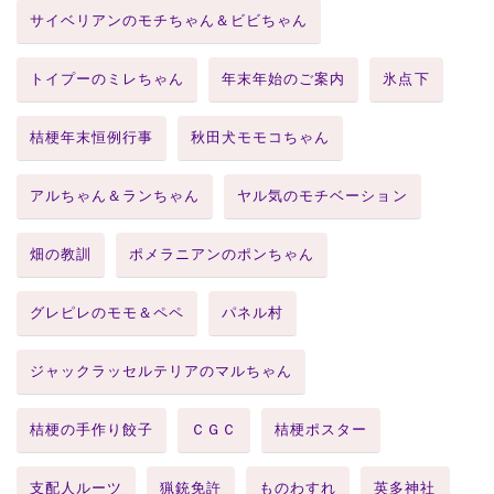
サイベリアンのモチちゃん＆ビビちゃん
トイプーのミレちゃん
年末年始のご案内
氷点下
桔梗年末恒例行事
秋田犬モモコちゃん
アルちゃん＆ランちゃん
ヤル気のモチベーション
畑の教訓
ポメラニアンのポンちゃん
グレピレのモモ＆ペペ
パネル村
ジャックラッセルテリアのマルちゃん
桔梗の手作り餃子
ＣＧＣ
桔梗ポスター
支配人ルーツ
猟銃免許
ものわすれ
英多神社