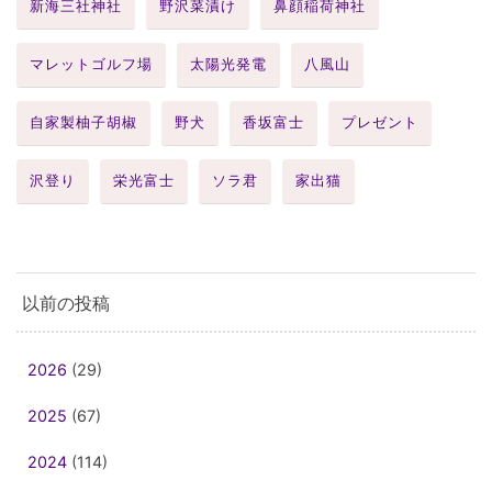
新海三社神社
野沢菜漬け
鼻顔稲荷神社
マレットゴルフ場
太陽光発電
八風山
自家製柚子胡椒
野犬
香坂富士
プレゼント
沢登り
栄光富士
ソラ君
家出猫
以前の投稿
2026
(29)
2025
(67)
2024
(114)