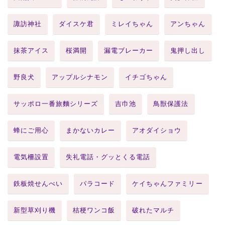
諏訪神社
ダイスケ君
ミレイちゃん
アンちゃん
抹茶アイス
桜満開
漏電ブレーカー
鬼押し出し
野良犬
アップルシナモン
イチゴちゃん
サッポロ一番旅麵シリーズ
吉巾池
鳥獣保護法
蜂にご用心
まかないカレー
アオダイショウ
電気柵設置
失礼電話・グッとくる電話
鉄板焼せんべい
パラコード
ケイちゃんファミリー
新型草刈り機
桔梗ワンコ飯
破れたマルチ