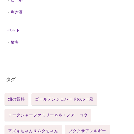
ビール
利き酒
ペット
散歩
タグ
畑の賃料
ゴールデンシェパードのルー君
ヨークシャーファミリーネネ・ノア・コウ
アズキちゃん＆ムクちゃん
ブタクサアレルギー