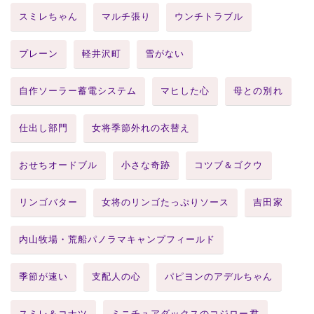
スミレちゃん
マルチ張り
ウンチトラブル
プレーン
軽井沢町
雪がない
自作ソーラー蓄電システム
マヒした心
母との別れ
仕出し部門
女将季節外れの衣替え
おせちオードブル
小さな奇跡
コツブ＆ゴクウ
リンゴバター
女将のリンゴたっぷりソース
吉田家
内山牧場・荒船パノラマキャンプフィールド
季節が速い
支配人の心
パピヨンのアデルちゃん
スミレ＆コナツ
ミニチュアダックスのコジロー君