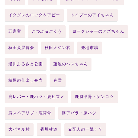
イタグレのロッタ＆アビー
トイプーのアイちゃん
五家宝
こつぶ＆ごくう
ヨークシャーのアズちゃん
秋田犬展覧会
秋田犬ジン君
発地市場
湯川ふるさと公園
蓮池のハスちゃん
桔梗の仕出し弁当
春雪
鹿レバー・鹿ハツ・鹿ヒズメ
鹿肩甲骨・ゲンコツ
鹿スペアリブ・鹿背骨
豚アバラ・豚ハツ
大パネル村
香坂林道
支配人の一撃！？