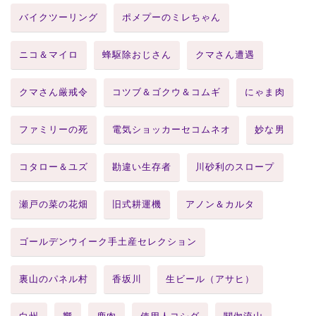
バイクツーリング
ポメプーのミレちゃん
ニコ＆マイロ
蜂駆除おじさん
クマさん遭遇
クマさん厳戒令
コツブ＆ゴクウ＆コムギ
にゃま肉
ファミリーの死
電気ショッカーセコムネオ
妙な男
コタロー＆ユズ
勘違い生存者
川砂利のスロープ
瀬戸の菜の花畑
旧式耕運機
アノン＆カルタ
ゴールデンウイーク手土産セレクション
裏山のパネル村
香坂川
生ビール（アサヒ）