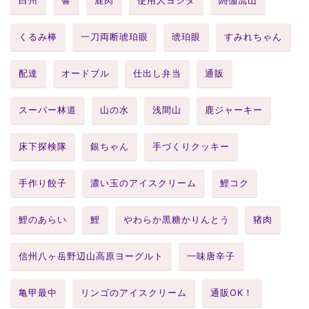
白州
響
鹿肉
使用人ヨシダ
閼伽流山
くるみ棒
一刀両断琥珀眼
琥珀眼
すみれちゃん
配達
オードブル
仕出し弁当
通販
スーパー林道
山の水
浅間山
鹿ジャーキー
床下探検隊
銀ちゃん
手づくりクッキー
手作り餃子
濃い玉のアイスクリーム
鯉コク
鯉のあらい
鯉
やわらか黒糖かりんとう
猪肉
信州八ヶ岳野辺山高原ヨーグルト
一味唐辛子
亀甲最中
リンゴのアイスクリーム
通販OK！