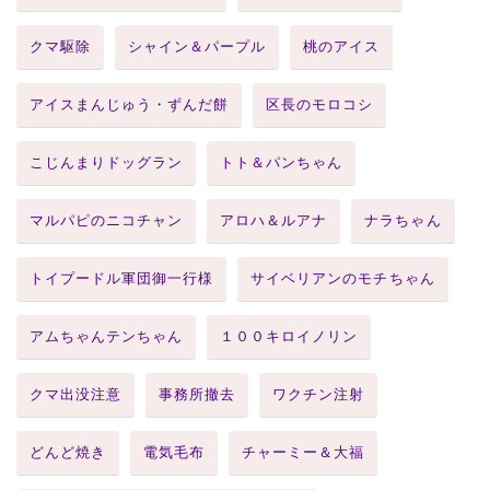
クマ駆除
シャイン＆パープル
桃のアイス
アイスまんじゅう・ずんだ餅
区長のモロコシ
こじんまりドッグラン
トト＆パンちゃん
マルパピのニコチャン
アロハ＆ルアナ
ナラちゃん
トイプードル軍団御一行様
サイベリアンのモチちゃん
アムちゃんテンちゃん
１００キロイノリン
クマ出没注意
事務所撤去
ワクチン注射
どんど焼き
電気毛布
チャーミー＆大福