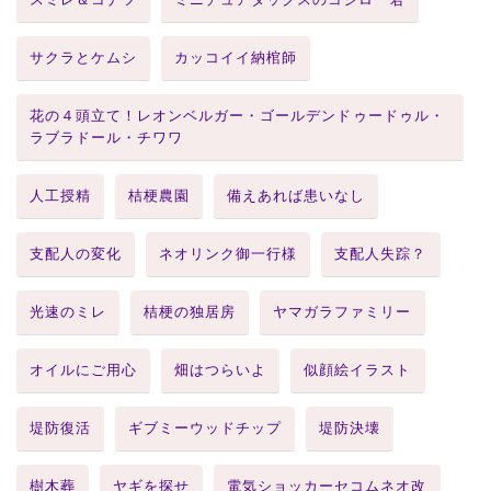
サクラとケムシ
カッコイイ納棺師
花の４頭立て！レオンベルガー・ゴールデンドゥードゥル・
ラブラドール・チワワ
人工授精
桔梗農園
備えあれば患いなし
支配人の変化
ネオリンク御一行様
支配人失踪？
光速のミレ
桔梗の独居房
ヤマガラファミリー
オイルにご用心
畑はつらいよ
似顔絵イラスト
堤防復活
ギブミーウッドチップ
堤防決壊
樹木葬
ヤギを探せ
電気ショッカーセコムネオ改