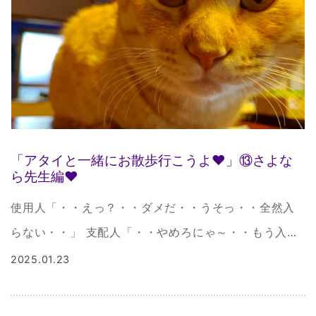
「アタイと一緒にお散歩行こうよ❤」⑬さよな
ら先生編❤
使用人「・・えっ？・・ダメだ・・うそっ・・全然入
らない・・」 支配人「・・やめろにゃ～・・もう入ら
にゃいってぇ・・くるるるぅ・・いていていて・・」
2025.01.23
使用人「・・ちょ・・もう一回・・足をたたんで
ぇ・・あれぇ～ダメですねぇｗ […]