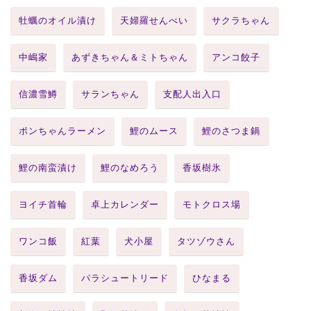
牡蠣のオイル漬け
天婦羅せんべい
サクラちゃん
中嶋家
あずきちゃん＆ミトちゃん
アンコ餃子
信濃雪鱒
サランちゃん
支配人出入口
ポンちゃんラーメン
鯉のムース
鯉のさつま鍋
鯉の南蛮漬け
鯉のなめろう
香坂樹氷
ヨイチ首輪
卓上カレンダー
モトクロス場
ワンコ飯
紅葉
犬小屋
タツゾウさん
香坂ダム
パラシュートリード
ひなまる