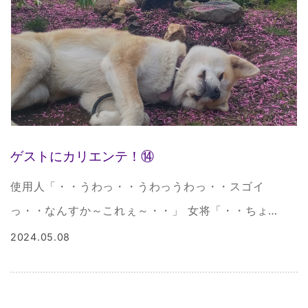
ゲストにカリエンテ！⑭
使用人「・・うわっ・・うわっうわっ・・スゴイ
っ・・なんすか～これぇ～・・」 女将「・・ちょ
っ・・ちょっとぉ・・優しくやりなさいよぉ～・・あ
2024.05.08
～～～～もうっ・・しつこいっ！・・」 支配人「・・
うぇ～～～～・・食べちゃったじゃ […]