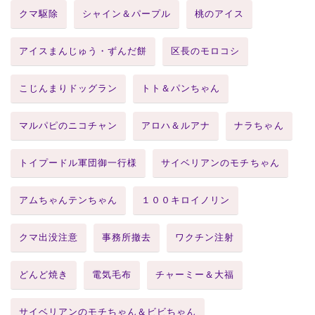
クマ駆除
シャイン＆パープル
桃のアイス
アイスまんじゅう・ずんだ餅
区長のモロコシ
こじんまりドッグラン
トト＆パンちゃん
マルパピのニコチャン
アロハ＆ルアナ
ナラちゃん
トイプードル軍団御一行様
サイベリアンのモチちゃん
アムちゃんテンちゃん
１００キロイノリン
クマ出没注意
事務所撤去
ワクチン注射
どんど焼き
電気毛布
チャーミー＆大福
サイベリアンのモチちゃん＆ビビちゃん