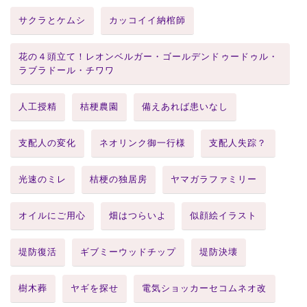
サクラとケムシ
カッコイイ納棺師
花の４頭立て！レオンベルガー・ゴールデンドゥードゥル・
ラブラドール・チワワ
人工授精
桔梗農園
備えあれば患いなし
支配人の変化
ネオリンク御一行様
支配人失踪？
光速のミレ
桔梗の独居房
ヤマガラファミリー
オイルにご用心
畑はつらいよ
似顔絵イラスト
堤防復活
ギブミーウッドチップ
堤防決壊
樹木葬
ヤギを探せ
電気ショッカーセコムネオ改