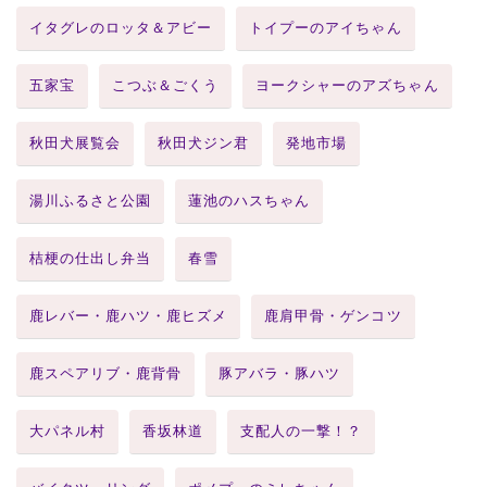
イタグレのロッタ＆アビー
トイプーのアイちゃん
五家宝
こつぶ＆ごくう
ヨークシャーのアズちゃん
秋田犬展覧会
秋田犬ジン君
発地市場
湯川ふるさと公園
蓮池のハスちゃん
桔梗の仕出し弁当
春雪
鹿レバー・鹿ハツ・鹿ヒズメ
鹿肩甲骨・ゲンコツ
鹿スペアリブ・鹿背骨
豚アバラ・豚ハツ
大パネル村
香坂林道
支配人の一撃！？