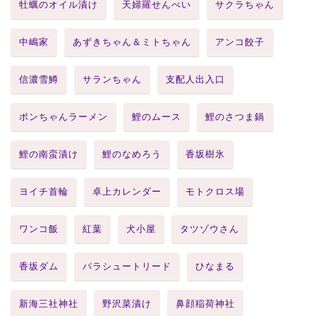
牡蠣のオイル漬け
天婦羅せんべい
サクラちゃん
中嶋家
あずきちゃん＆ミトちゃん
アンコ餃子
信濃雪鱒
サランちゃん
支配人出入口
ポンちゃんラーメン
鯉のムース
鯉のさつま鍋
鯉の南蛮漬け
鯉のなめろう
香坂樹氷
ヨイチ首輪
卓上カレンダー
モトクロス場
ワンコ飯
紅葉
犬小屋
タツゾウさん
香坂ダム
パラシュートリード
ひなまる
新海三社神社
野沢菜漬け
鼻顔稲荷神社