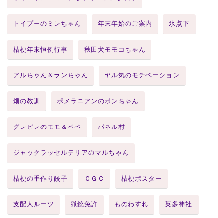
トイプーのミレちゃん
年末年始のご案内
氷点下
桔梗年末恒例行事
秋田犬モモコちゃん
アルちゃん＆ランちゃん
ヤル気のモチベーション
畑の教訓
ポメラニアンのポンちゃん
グレピレのモモ＆ペペ
パネル村
ジャックラッセルテリアのマルちゃん
桔梗の手作り餃子
ＣＧＣ
桔梗ポスター
支配人ルーツ
猟銃免許
ものわすれ
英多神社