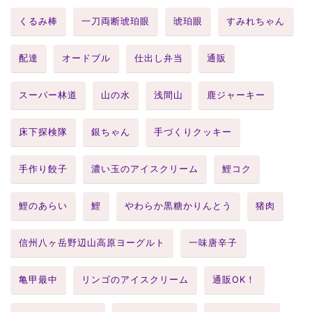
くるみ棒
一刀両断琥珀眼
琥珀眼
すみれちゃん
配達
オードブル
仕出し弁当
通販
スーパー林道
山の水
浅間山
鹿ジャーキー
床下探検隊
銀ちゃん
手づくりクッキー
手作り餃子
濃い玉のアイスクリーム
鯉コク
鯉のあらい
鯉
やわらか黒糖かりんとう
猪肉
信州八ヶ岳野辺山高原ヨーグルト
一味唐辛子
亀甲最中
リンゴのアイスクリーム
通販OK！