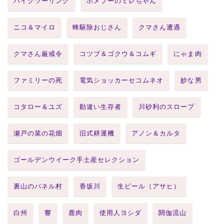
バイクツーリング
ポメプーのミレちゃん
ニコ＆マイロ
蜂駆除おじさん
クマさん遭遇
クマさん厳戒令
コツブ＆ゴクウ＆コムギ
にゃま肉
ファミリーの死
電気ショッカーセコムネオ
妙な男
コタロー＆ユズ
勘違い生存者
川砂利のスロープ
瀬戸の菜の花畑
旧式耕運機
アノン＆カルタ
ゴールデンウイーク手土産セレクション
裏山のパネル村
香坂川
生ビール（アサヒ）
白州
響
鹿肉
使用人ヨシダ
閼伽流山