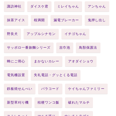
諏訪神社
ダイスケ君
ミレイちゃん
アンちゃん
抹茶アイス
桜満開
漏電ブレーカー
鬼押し出し
野良犬
アップルシナモン
イチゴちゃん
サッポロ一番旅麵シリーズ
吉巾池
鳥獣保護法
蜂にご用心
まかないカレー
アオダイショウ
電気柵設置
失礼電話・グッとくる電話
鉄板焼せんべい
パラコード
ケイちゃんファミリー
新型草刈り機
桔梗ワンコ飯
破れたマルチ