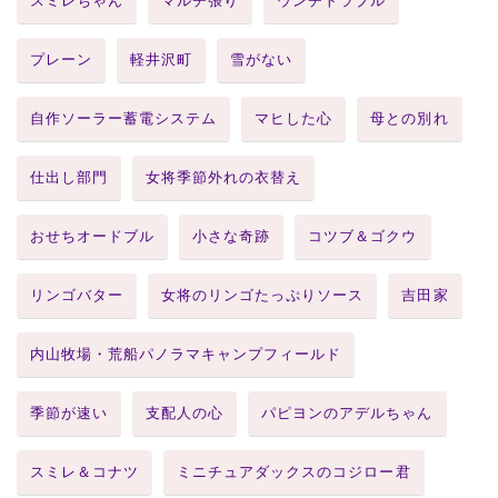
スミレちゃん
マルチ張り
ウンチトラブル
プレーン
軽井沢町
雪がない
自作ソーラー蓄電システム
マヒした心
母との別れ
仕出し部門
女将季節外れの衣替え
おせちオードブル
小さな奇跡
コツブ＆ゴクウ
リンゴバター
女将のリンゴたっぷりソース
吉田家
内山牧場・荒船パノラマキャンプフィールド
季節が速い
支配人の心
パピヨンのアデルちゃん
スミレ＆コナツ
ミニチュアダックスのコジロー君