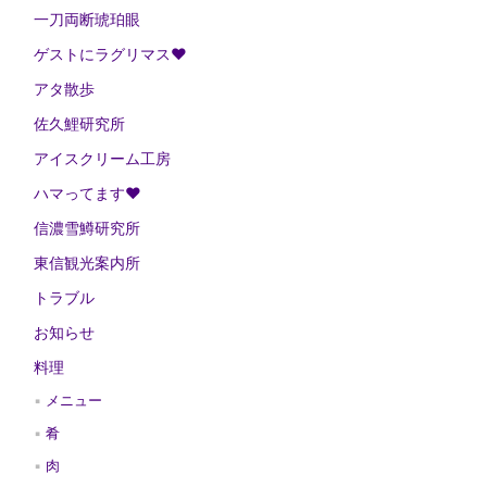
一刀両断琥珀眼
ゲストにラグリマス❤
アタ散歩
佐久鯉研究所
アイスクリーム工房
ハマってます❤
信濃雪鱒研究所
東信観光案内所
トラブル
お知らせ
料理
メニュー
肴
肉