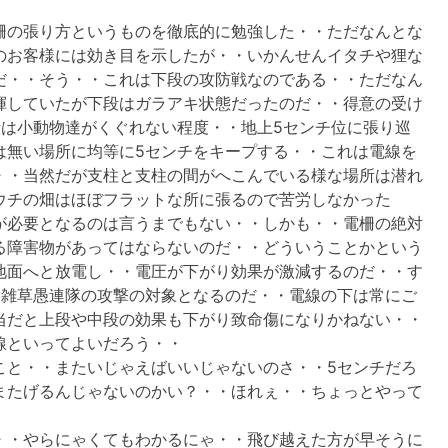
」
柵の張り方というものを徹底的に勉強した・・ただなんとな
のお客様には効き目を示したが・・いかんせんイタチや狸な
だ・・そう・・これは下段の攻防戦なのである・・ただなん
揮していたが下段はガラアキ状態だったのだ・・得意の受け
段は小動物達がくぐれない程度・・地上5センチ位に張り巡
は無い場所に均等に5センチをキープする・・これは電線を
・・当然だが支柱と支柱の間がへこんでいる様な場所は潜れ
ウチの畑はほぼフラットな所に張るので苦労しなかった
が必要となるのは言うまでもない・・しかも・・電柵の絶対
る障害物があってはならないのだ・・どういうことかという
地面へと放電し・・電圧が下がり効果が激減するのだ・・す
も雑草愚連隊の攻撃の対象となるのだ・・電線の下は常にご
当だと上段や中段の効果も下がり致命傷になりかねない・・
線といってよいだろう・・
こと・・またいじゃえばいいじゃないのさ・・5センチだろ
またげるんじゃないのかい？・・ほれぇ・・ちょっとやって
・・やらにゃくてもわかるにゃ・・飛び越えた方が早そうに