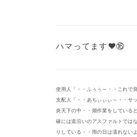
ハマってます❤⑯
使用人「・・ふぅぅ～・・これで
支配人「・・あちぃぃぃ～・・サ
炎天下の中・・畑作業をしている
確には道沿いのアスファルトでは
りしている・・雨の日は濡れない