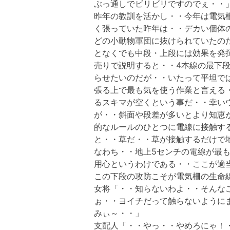
ぶっ通しでビリビリですのでぇ・・
昨年の教訓を活かし・・今年は電気
く張っていた昨年は・・デカい個体
どの小動物軍団に抜けられていたの
となくでも中段・上段には効果を発
売りで説明すると・・4本線の最下
らせたいのだが・・いたって平坦で
張る上で最も気を使う作業と言える
るスキマが空くという事だ・・幸い
が・・斜面や段差が多いとより知恵
的なルールのひとつに電線に接触す
と・・草だ・・草が接触するだけで
なわち・・地上5センチの電線が最
用心というわけである・・ここが適
この下段の攻防こそが電気柵の生命
女将「・・知らないわよ・・そんな
ぉ・・ヨイチだって触らないように
みぃ～・・」
支配人「・・やっ・・やめろにゃ！