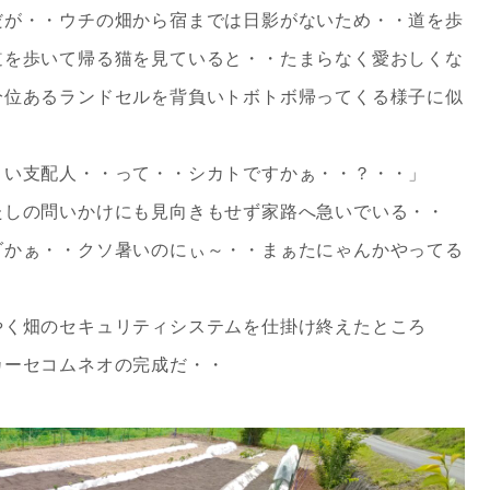
だが・・ウチの畑から宿までは日影がないため・・道を歩
道を歩いて帰る猫を見ていると・・たまらなく愛おしくな
分位あるランドセルを背負いトボトボ帰ってくる様子に似
さい支配人・・って・・シカトですかぁ・・？・・」
たしの問いかけにも見向きもせず家路へ急いでいる・・
ダかぁ・・クソ暑いのにぃ～・・まぁたにゃんかやってる
やく畑のセキュリティシステムを仕掛け終えたところ
カーセコムネオの完成だ・・