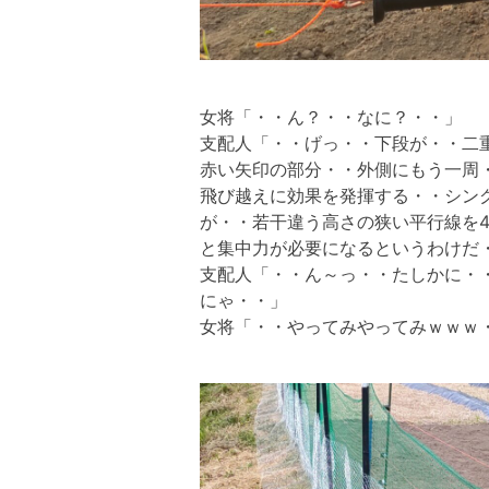
女将「・・ん？・・なに？・・」
支配人「・・げっ・・下段が・・二
赤い矢印の部分・・外側にもう一周
飛び越えに効果を発揮する・・シン
が・・若干違う高さの狭い平行線を
と集中力が必要になるというわけだ
支配人「・・ん～っ・・たしかに・
にゃ・・」
女将「・・やってみやってみｗｗｗ