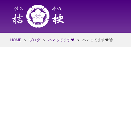
Skip
to
content
HOME
>
ブログ
>
ハマってます❤
>
ハマってます❤⑯