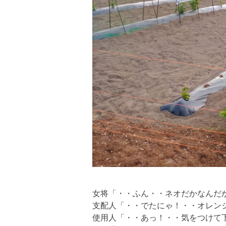
女将「・・ふん・・ネオだかなんだ
支配人「・・でたにゃ！・・オレン
使用人「・・あっ！・・気をつけて