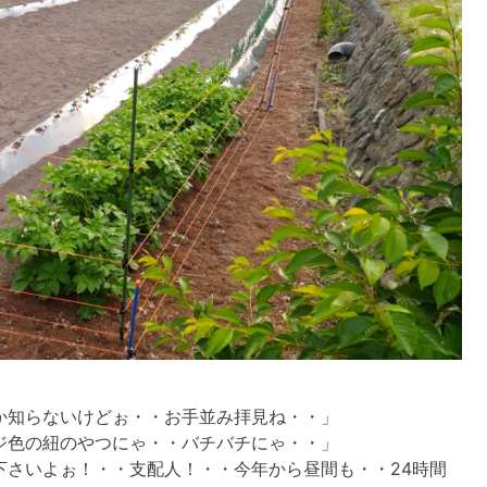
か知らないけどぉ・・お手並み拝見ね・・」
ジ色の紐のやつにゃ・・バチバチにゃ・・」
下さいよぉ！・・支配人！・・今年から昼間も・・24時間