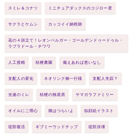
スミレ＆コナツ
ミニチュアダックスのコジロー君
サクラとケムシ
カッコイイ納棺師
花の４頭立て！レオンベルガー・ゴールデンドゥードゥル・
ラブラドール・チワワ
人工授精
桔梗農園
備えあれば患いなし
支配人の変化
ネオリンク御一行様
支配人失踪？
光速のミレ
桔梗の独居房
ヤマガラファミリー
オイルにご用心
畑はつらいよ
似顔絵イラスト
堤防復活
ギブミーウッドチップ
堤防決壊