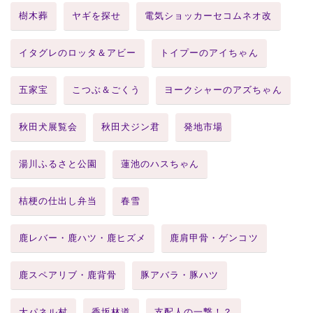
樹木葬
ヤギを探せ
電気ショッカーセコムネオ改
イタグレのロッタ＆アビー
トイプーのアイちゃん
五家宝
こつぶ＆ごくう
ヨークシャーのアズちゃん
秋田犬展覧会
秋田犬ジン君
発地市場
湯川ふるさと公園
蓮池のハスちゃん
桔梗の仕出し弁当
春雪
鹿レバー・鹿ハツ・鹿ヒズメ
鹿肩甲骨・ゲンコツ
鹿スペアリブ・鹿背骨
豚アバラ・豚ハツ
大パネル村
香坂林道
支配人の一撃！？