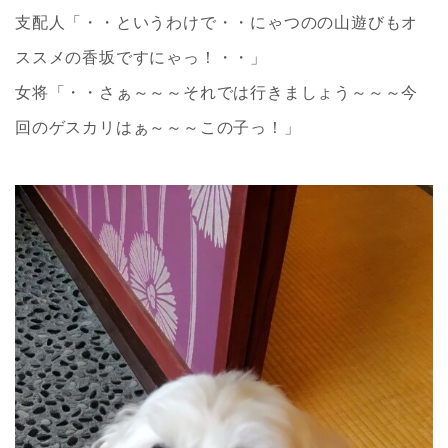
支配人「・・というわけで・・にゃつのの山遊びもオ
ススメの香坂ですにゃっ！・・」
女将「・・さぁ～～～それでは行きましょう～～～今
回のゲスカリはぁ～～～この子っ！」