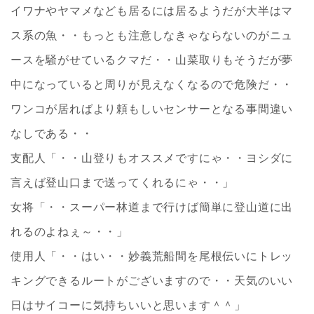
イワナやヤマメなども居るには居るようだが大半はマ
ス系の魚・・もっとも注意しなきゃならないのがニュ
ースを騒がせているクマだ・・山菜取りもそうだが夢
中になっていると周りが見えなくなるので危険だ・・
ワンコが居ればより頼もしいセンサーとなる事間違い
なしである・・
支配人「・・山登りもオススメですにゃ・・ヨシダに
言えば登山口まで送ってくれるにゃ・・」
女将「・・スーパー林道まで行けば簡単に登山道に出
れるのよねぇ～・・」
使用人「・・はい・・妙義荒船間を尾根伝いにトレッ
キングできるルートがございますので・・天気のいい
日はサイコーに気持ちいいと思います＾＾」