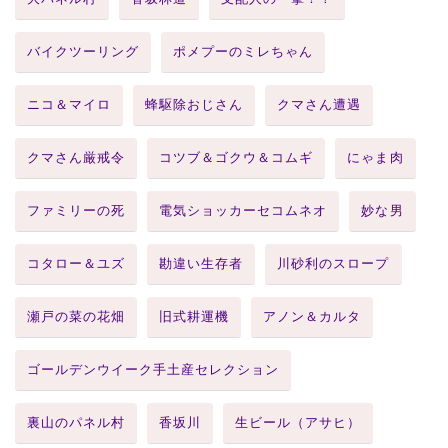
バイクツーリング
ポメプーのミレちゃん
ニコ＆マイロ
蜂駆除おじさん
クマさん遭遇
クマさん厳戒令
コツブ＆ゴクウ＆コムギ
にゃま肉
ファミリーの死
電気ショッカーセコムネオ
妙な男
コタロー＆ユズ
勘違い生存者
川砂利のスロープ
瀬戸の菜の花畑
旧式耕運機
アノン＆カルタ
ゴールデンウイーク手土産セレクション
裏山のパネル村
香坂川
生ビール（アサヒ）