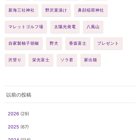
新海三社神社
野沢菜漬け
鼻顔稲荷神社
マレットゴルフ場
太陽光発電
八風山
自家製柚子胡椒
野犬
香坂富士
プレゼント
沢登り
栄光富士
ソラ君
家出猫
以前の投稿
2026
(29)
2025
(67)
2024
(114)