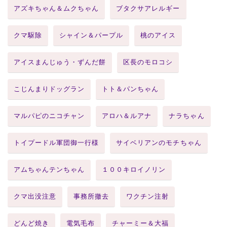
アズキちゃん＆ムクちゃん
ブタクサアレルギー
クマ駆除
シャイン＆パープル
桃のアイス
アイスまんじゅう・ずんだ餅
区長のモロコシ
こじんまりドッグラン
トト＆パンちゃん
マルパピのニコチャン
アロハ＆ルアナ
ナラちゃん
トイプードル軍団御一行様
サイベリアンのモチちゃん
アムちゃんテンちゃん
１００キロイノリン
クマ出没注意
事務所撤去
ワクチン注射
どんど焼き
電気毛布
チャーミー＆大福