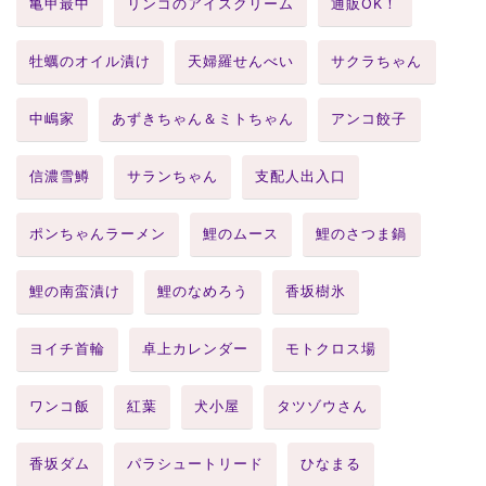
亀甲最中
リンゴのアイスクリーム
通販OK！
牡蠣のオイル漬け
天婦羅せんべい
サクラちゃん
中嶋家
あずきちゃん＆ミトちゃん
アンコ餃子
信濃雪鱒
サランちゃん
支配人出入口
ポンちゃんラーメン
鯉のムース
鯉のさつま鍋
鯉の南蛮漬け
鯉のなめろう
香坂樹氷
ヨイチ首輪
卓上カレンダー
モトクロス場
ワンコ飯
紅葉
犬小屋
タツゾウさん
香坂ダム
パラシュートリード
ひなまる