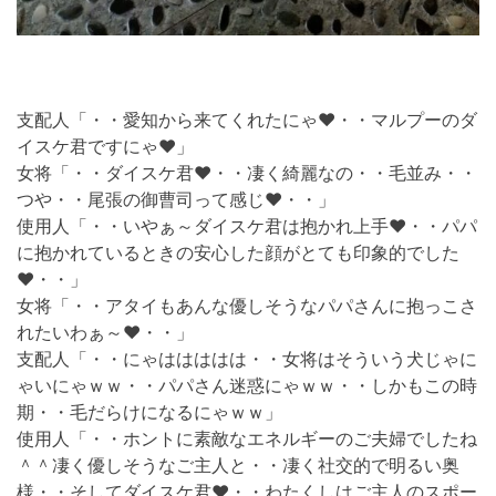
支配人「・・愛知から来てくれたにゃ❤・・マルプーのダ
イスケ君ですにゃ❤」
女将「・・ダイスケ君❤・・凄く綺麗なの・・毛並み・・
つや・・尾張の御曹司って感じ❤・・」
使用人「・・いやぁ～ダイスケ君は抱かれ上手❤・・パパ
に抱かれているときの安心した顔がとても印象的でした
❤・・」
女将「・・アタイもあんな優しそうなパパさんに抱っこさ
れたいわぁ～❤・・」
支配人「・・にゃははははは・・女将はそういう犬じゃに
ゃいにゃｗｗ・・パパさん迷惑にゃｗｗ・・しかもこの時
期・・毛だらけになるにゃｗｗ」
使用人「・・ホントに素敵なエネルギーのご夫婦でしたね
＾＾凄く優しそうなご主人と・・凄く社交的で明るい奥
様・・そしてダイスケ君❤・・わたくしはご主人のスポー