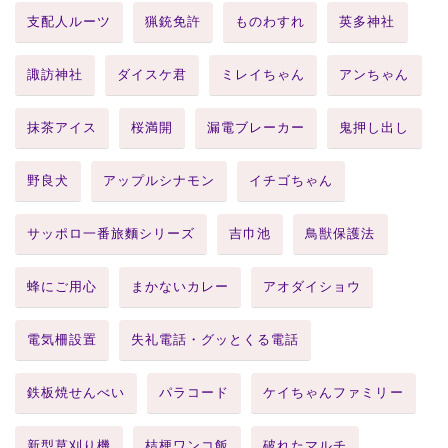
支配人ルーツ
猟銃免許
ものわすれ
英多神社
諏訪神社
ダイスケ君
ミレイちゃん
アンちゃん
抹茶アイス
桜満開
漏電ブレーカー
鬼押し出し
野良犬
アップルシナモン
イチゴちゃん
サッポロ一番旅麵シリーズ
吉巾池
鳥獣保護法
蜂にご用心
まかないカレー
アオダイショウ
電気柵設置
失礼電話・グッとくる電話
鉄板焼せんべい
パラコード
ケイちゃんファミリー
新型草刈り機
桔梗ワンコ飯
破れたマルチ