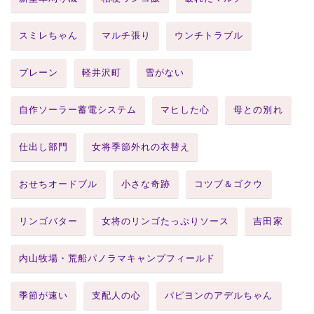
スミレちゃん
マルチ張り
ウンチトラブル
プレーン
軽井沢町
雪がない
自作ソーラー蓄電システム
マヒした心
母との別れ
仕出し部門
女将季節外れの衣替え
おせちオードブル
小さな奇跡
コツブ＆ゴクウ
リンゴバター
女将のリンゴたっぷりソース
吉田家
内山牧場・荒船パノラマキャンプフィールド
季節が速い
支配人の心
パピヨンのアデルちゃん