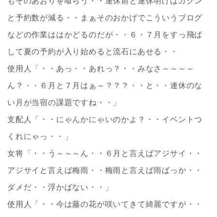
もそのあおりを喰らう・・連休前と連休明けはガクン
と予約数が減る・・まぁそのおかげでこういうブログ
などの作業ははかどるのだが・・６・７月をすっ飛ば
して夏の予約が入り始めると流石にあせる・・
使用人「・・あっ・・あれっ？・・みなさ～～～～
ん？・・６月と７月はぁ～？？？・・と・・連休のな
い月が当宿の課題ですね・・」
支配人「・・にゃんかにゃいのかよ？・・イベントつ
くれにゃっ・・」
女将「・・う～～～ん・・６月と言えばアジサイ・・
アジサイと言えば梅雨・・梅雨と言えば雨ばっか・・
ダメだ・・浮かばない・・」
使用人「・・今は藤の花が咲いてきて綺麗ですが・・