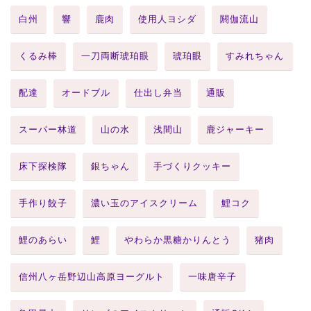
白州
響
鹿肉
使用人ヨシダ
閼伽流山
くるみ棒
一刀両断琥珀眼
琥珀眼
すみれちゃん
配達
オードブル
仕出し弁当
通販
スーパー林道
山の水
浅間山
鹿ジャーキー
床下探検隊
銀ちゃん
手づくりクッキー
手作り餃子
濃い玉のアイスクリーム
鯉コク
鯉のあらい
鯉
やわらか黒糖かりんとう
猪肉
信州八ヶ岳野辺山高原ヨーグルト
一味唐辛子