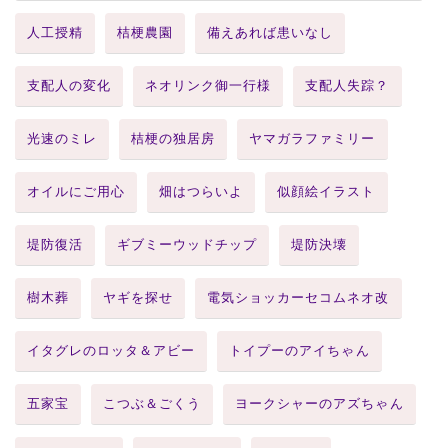
人工授精
桔梗農園
備えあれば患いなし
支配人の変化
ネオリンク御一行様
支配人失踪？
光速のミレ
桔梗の独居房
ヤマガラファミリー
オイルにご用心
畑はつらいよ
似顔絵イラスト
堤防復活
ギブミーウッドチップ
堤防決壊
樹木葬
ヤギを探せ
電気ショッカーセコムネオ改
イタグレのロッタ＆アビー
トイプーのアイちゃん
五家宝
こつぶ＆ごくう
ヨークシャーのアズちゃん