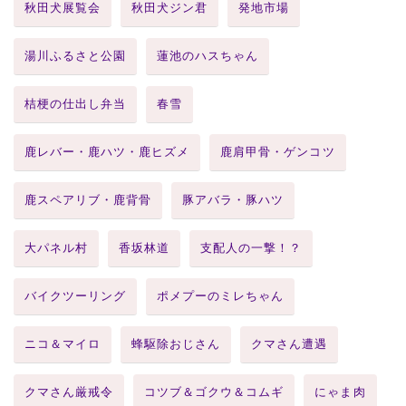
秋田犬展覧会
秋田犬ジン君
発地市場
湯川ふるさと公園
蓮池のハスちゃん
桔梗の仕出し弁当
春雪
鹿レバー・鹿ハツ・鹿ヒズメ
鹿肩甲骨・ゲンコツ
鹿スペアリブ・鹿背骨
豚アバラ・豚ハツ
大パネル村
香坂林道
支配人の一撃！？
バイクツーリング
ポメプーのミレちゃん
ニコ＆マイロ
蜂駆除おじさん
クマさん遭遇
クマさん厳戒令
コツブ＆ゴクウ＆コムギ
にゃま肉