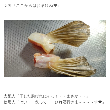
女将「ここからはおまけね❤」
支配人「干した胸びれにゃっ！・・まさか・・」
使用人「はい・・炙って・・ひれ酒行きま～～～～す❤」