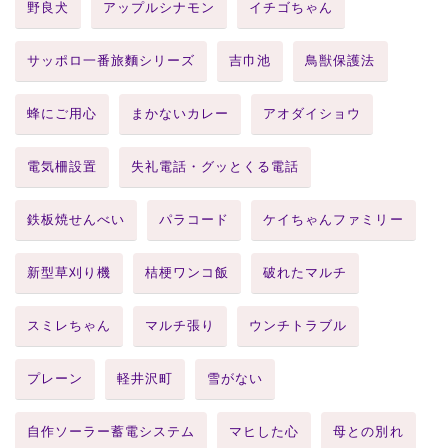
野良犬
アップルシナモン
イチゴちゃん
サッポロ一番旅麵シリーズ
吉巾池
鳥獣保護法
蜂にご用心
まかないカレー
アオダイショウ
電気柵設置
失礼電話・グッとくる電話
鉄板焼せんべい
パラコード
ケイちゃんファミリー
新型草刈り機
桔梗ワンコ飯
破れたマルチ
スミレちゃん
マルチ張り
ウンチトラブル
プレーン
軽井沢町
雪がない
自作ソーラー蓄電システム
マヒした心
母との別れ