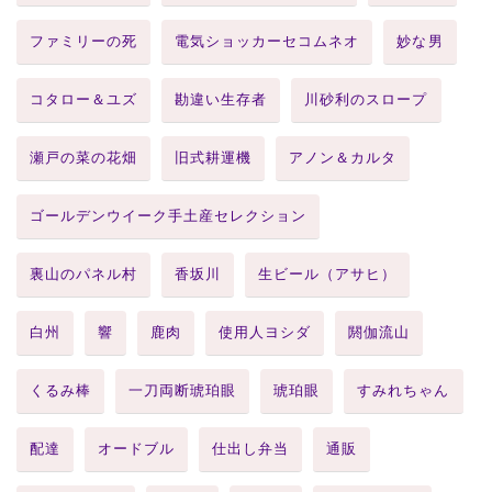
ファミリーの死
電気ショッカーセコムネオ
妙な男
コタロー＆ユズ
勘違い生存者
川砂利のスロープ
瀬戸の菜の花畑
旧式耕運機
アノン＆カルタ
ゴールデンウイーク手土産セレクション
裏山のパネル村
香坂川
生ビール（アサヒ）
白州
響
鹿肉
使用人ヨシダ
閼伽流山
くるみ棒
一刀両断琥珀眼
琥珀眼
すみれちゃん
配達
オードブル
仕出し弁当
通販