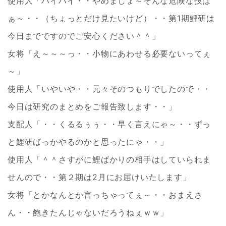
使用人「ハイハイ・・やめましょ～そんな危険な技は
ぁ～・・（ちょっとだけ見たいけど）・・第1期鯉研は
今日までですのでご安心ください＾＾」
女将「え～～～っ・・小物にあわせる必要ないってぇ
～」
使用人「いやいや・・元々そのつもりでしたので・・
今日は研究のまとめをご報告致します・・」
支配人「・・くるるぅぅ・・早く言えにゃ～・・ずっ
と鯉研ばっかやるのかと思ったにゃ・・」
使用人「＾＾さすがに鯉ばかりの相手はしていられま
せんので・・第２期は2月にお届けいたします」
女将「とかなんとか言っちゃってぇ～・・おまえさ
ん・・飽きたんじゃないだろうねぇｗｗ」