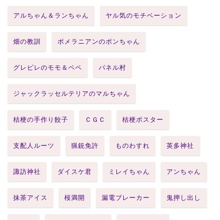
アルちゃん＆ランちゃん
ヤル気のモチベーション
畑の教訓
ポメラニアンのポンちゃん
グレピレのモモ＆ペペ
パネル村
ジャックラッセルテリアのマルちゃん
桔梗の手作り餃子
ＣＧＣ
桔梗ポスター
支配人ルーツ
猟銃免許
ものわすれ
英多神社
諏訪神社
ダイスケ君
ミレイちゃん
アンちゃん
抹茶アイス
桜満開
漏電ブレーカー
鬼押し出し