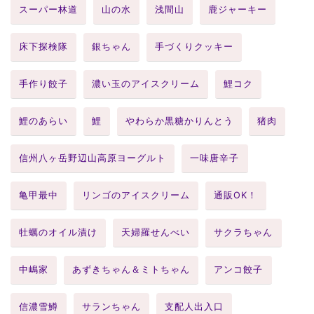
スーパー林道
山の水
浅間山
鹿ジャーキー
床下探検隊
銀ちゃん
手づくりクッキー
手作り餃子
濃い玉のアイスクリーム
鯉コク
鯉のあらい
鯉
やわらか黒糖かりんとう
猪肉
信州八ヶ岳野辺山高原ヨーグルト
一味唐辛子
亀甲最中
リンゴのアイスクリーム
通販OK！
牡蠣のオイル漬け
天婦羅せんべい
サクラちゃん
中嶋家
あずきちゃん＆ミトちゃん
アンコ餃子
信濃雪鱒
サランちゃん
支配人出入口