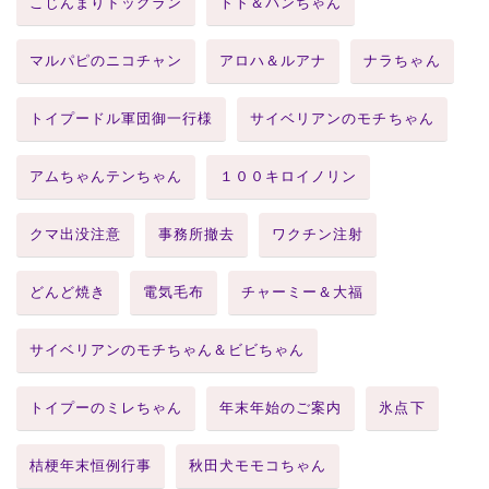
こじんまりドッグラン
トト＆パンちゃん
マルパピのニコチャン
アロハ＆ルアナ
ナラちゃん
トイプードル軍団御一行様
サイベリアンのモチちゃん
アムちゃんテンちゃん
１００キロイノリン
クマ出没注意
事務所撤去
ワクチン注射
どんど焼き
電気毛布
チャーミー＆大福
サイベリアンのモチちゃん＆ビビちゃん
トイプーのミレちゃん
年末年始のご案内
氷点下
桔梗年末恒例行事
秋田犬モモコちゃん