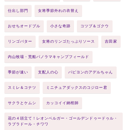
仕出し部門
女将季節外れの衣替え
おせちオードブル
小さな奇跡
コツブ＆ゴクウ
リンゴバター
女将のリンゴたっぷりソース
吉田家
内山牧場・荒船パノラマキャンプフィールド
季節が速い
支配人の心
パピヨンのアデルちゃん
スミレ＆コナツ
ミニチュアダックスのコジロー君
サクラとケムシ
カッコイイ納棺師
花の４頭立て！レオンベルガー・ゴールデンドゥードゥル・
ラブラドール・チワワ