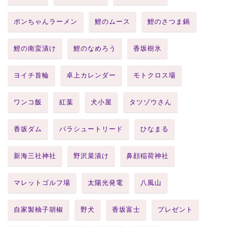
ポンちゃんラーメン
鯉のムース
鯉のさつま鍋
鯉の南蛮漬け
鯉のなめろう
香坂樹氷
ヨイチ首輪
卓上カレンダー
モトクロス場
ワンコ飯
紅葉
犬小屋
タツゾウさん
香坂ダム
パラシュートリード
ひなまる
新海三社神社
野沢菜漬け
鼻顔稲荷神社
マレットゴルフ場
太陽光発電
八風山
自家製柚子胡椒
野犬
香坂富士
プレゼント