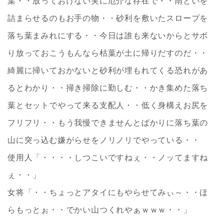
葉・・放っておけない実に厄介な存在で・・雨どいを
詰まらせるのもお手の物・・砂利を敷いたスロープを
落ち葉まみれにする・・今日は誰も来ないからとサボ
り放っておこうもんなら枯葉が土に帰りだすのだ・・
綺麗に掃いておかないと砂利が埋もれてくる恐れがあ
るとわかり・・掃き掃除に勤しむ・・かき集めた落ち
葉とセットでやって来る支配人・・低く身構えお尻を
フリフリ・・もう我慢できませんとばかりに落ち葉の
山に突っ込む嫌がらせをノリノリでやっている・・
使用人「・・・・しつこいですねぇ・・ノッてますね
ぇ・・」
女将「・・ちょっとアタイにもやらせてみぃ～・・ほ
らもっとぉ・・でかい山つくれやぁｗｗｗ・・」