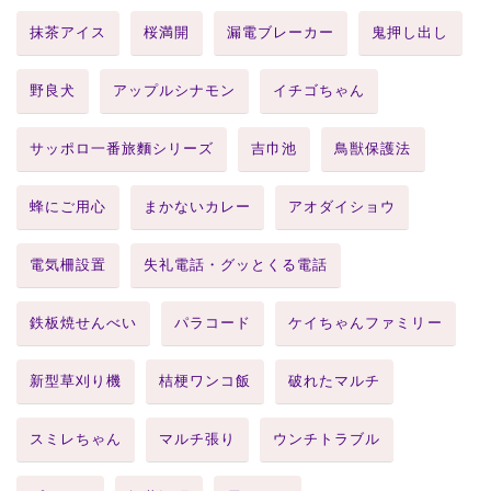
抹茶アイス
桜満開
漏電ブレーカー
鬼押し出し
野良犬
アップルシナモン
イチゴちゃん
サッポロ一番旅麵シリーズ
吉巾池
鳥獣保護法
蜂にご用心
まかないカレー
アオダイショウ
電気柵設置
失礼電話・グッとくる電話
鉄板焼せんべい
パラコード
ケイちゃんファミリー
新型草刈り機
桔梗ワンコ飯
破れたマルチ
スミレちゃん
マルチ張り
ウンチトラブル