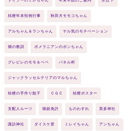
トイプーのミレちゃん
年末年始のご案内
氷点下
桔梗年末恒例行事
秋田犬モモコちゃん
アルちゃん＆ランちゃん
ヤル気のモチベーション
畑の教訓
ポメラニアンのポンちゃん
グレピレのモモ＆ペペ
パネル村
ジャックラッセルテリアのマルちゃん
桔梗の手作り餃子
ＣＧＣ
桔梗ポスター
支配人ルーツ
猟銃免許
ものわすれ
英多神社
諏訪神社
ダイスケ君
ミレイちゃん
アンちゃん