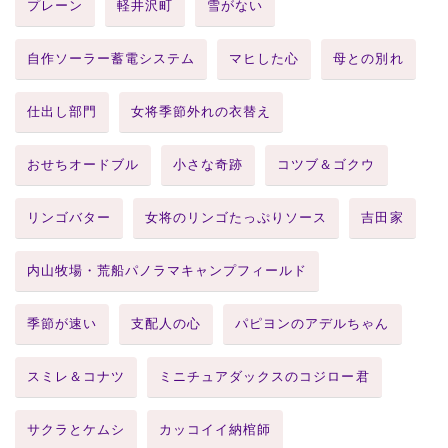
プレーン
軽井沢町
雪がない
自作ソーラー蓄電システム
マヒした心
母との別れ
仕出し部門
女将季節外れの衣替え
おせちオードブル
小さな奇跡
コツブ＆ゴクウ
リンゴバター
女将のリンゴたっぷりソース
吉田家
内山牧場・荒船パノラマキャンプフィールド
季節が速い
支配人の心
パピヨンのアデルちゃん
スミレ＆コナツ
ミニチュアダックスのコジロー君
サクラとケムシ
カッコイイ納棺師