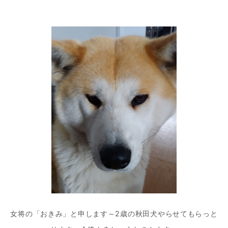
ゲ
ー
シ
ョ
ン
女将の「おきみ」と申します～2歳の秋田犬やらせてもらっと