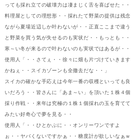
っても採れ立ての破壊力は凄まじく舌を喜ばせた・・
料理屋としての理想形・・採れたて野菜の提供は残念
ながら夏場近辺しか叶わないが・・正直ここまで違う
と野菜を買う気が失せるのも実状だ・・もっとも・・
寒～い冬が来るので叶わないのも実状ではあるが・・
使用人「・・さてぇ・・徐々に畑も片づけていきます
かねぇ・・スイカゾーンも全撤去だな・・」
スイカの確かな手応えは今年一番の収穫といっても良
いだろう・・皆さんに「あま～い」を頂いた１株４個
採り作戦・・来年は究極の１株１個採れの玉を育てて
みたい好奇心で夢を見る・・
使用人「・・ひとかぶに・・オンリーワンですよ
ぉ・・ヤバくないですかぁ・・糖度計が欲しいなぁｗ