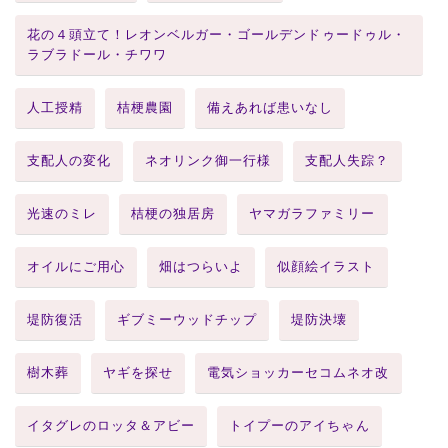
花の４頭立て！レオンベルガー・ゴールデンドゥードゥル・
ラブラドール・チワワ
人工授精
桔梗農園
備えあれば患いなし
支配人の変化
ネオリンク御一行様
支配人失踪？
光速のミレ
桔梗の独居房
ヤマガラファミリー
オイルにご用心
畑はつらいよ
似顔絵イラスト
堤防復活
ギブミーウッドチップ
堤防決壊
樹木葬
ヤギを探せ
電気ショッカーセコムネオ改
イタグレのロッタ＆アビー
トイプーのアイちゃん