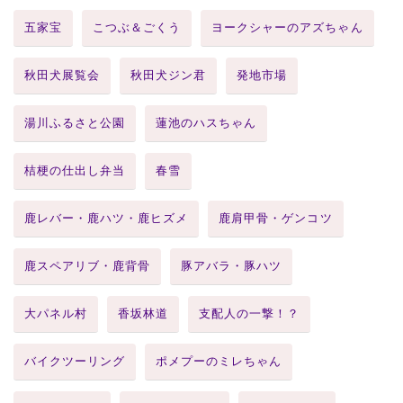
五家宝
こつぶ＆ごくう
ヨークシャーのアズちゃん
秋田犬展覧会
秋田犬ジン君
発地市場
湯川ふるさと公園
蓮池のハスちゃん
桔梗の仕出し弁当
春雪
鹿レバー・鹿ハツ・鹿ヒズメ
鹿肩甲骨・ゲンコツ
鹿スペアリブ・鹿背骨
豚アバラ・豚ハツ
大パネル村
香坂林道
支配人の一撃！？
バイクツーリング
ポメプーのミレちゃん