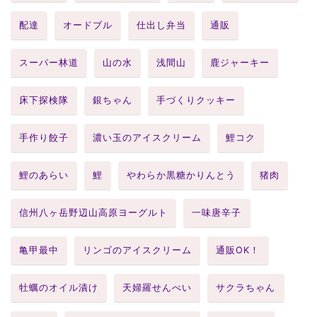
配達
オードブル
仕出し弁当
通販
スーパー林道
山の水
浅間山
鹿ジャーキー
床下探検隊
銀ちゃん
手づくりクッキー
手作り餃子
濃い玉のアイスクリーム
鯉コク
鯉のあらい
鯉
やわらか黒糖かりんとう
猪肉
信州八ヶ岳野辺山高原ヨーグルト
一味唐辛子
亀甲最中
リンゴのアイスクリーム
通販OK！
牡蠣のオイル漬け
天婦羅せんべい
サクラちゃん