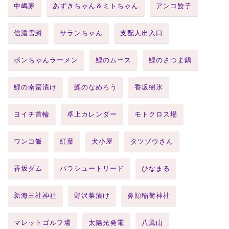
中嶋家
あずきちゃん＆ミトちゃん
アンコ餃子
信濃雪鱒
サランちゃん
支配人出入口
ポンちゃんラーメン
鯉のムース
鯉のさつま鍋
鯉の南蛮漬け
鯉のなめろう
香坂樹氷
ヨイチ首輪
卓上カレンダー
モトクロス場
ワンコ飯
紅葉
犬小屋
タツゾウさん
香坂ダム
パラシュートリード
ひなまる
新海三社神社
野沢菜漬け
鼻顔稲荷神社
マレットゴルフ場
太陽光発電
八風山