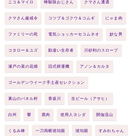
ニコ＆マイロ
蜂駆除おじさん
クマさん遭遇
クマさん厳戒令
コツブ＆ゴクウ＆コムギ
にゃま肉
ファミリーの死
電気ショッカーセコムネオ
妙な男
コタロー＆ユズ
勘違い生存者
川砂利のスロープ
瀬戸の菜の花畑
旧式耕運機
アノン＆カルタ
ゴールデンウイーク手土産セレクション
裏山のパネル村
香坂川
生ビール（アサヒ）
白州
響
鹿肉
使用人ヨシダ
閼伽流山
くるみ棒
一刀両断琥珀眼
琥珀眼
すみれちゃん