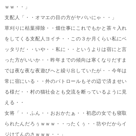
ｗｗ・・」
支配人「・・オマエの目の方がヤバいにゃ・・」
草刈りに枯葉掃除・・畑仕事にこれでもかと茶々入れ
をしてくる支配人ヨイチ・・この３か月くらい私にベ
ッタリだ・・いや・・私に・・というよりは宿にと言
った方がいいか・・昨年までの傾向は寒くなりだすま
では夜な夜な夜遊びへと繰り出していたが・・今年は
常に宿にいる・・外のパトロールもその辺で済ませい
る様だ・・村の猫社会とも交流を断っているように見
える・・
女将「・・ふん・・おおかたぁ・・初恋の女でも寝取
られたんだろぅｗｗｗ・・ったくぅ・・坊やだからイ
ジけてんのさｗｗｗ・・」