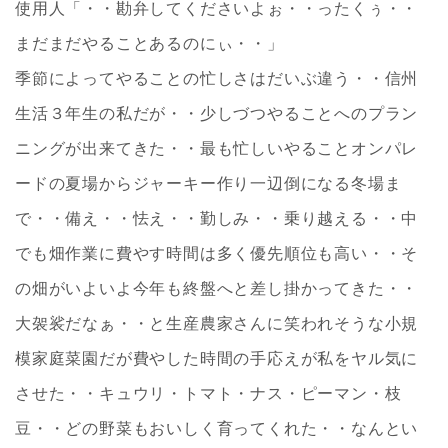
使用人「・・勘弁してくださいよぉ・・ったくぅ・・
まだまだやることあるのにぃ・・」
季節によってやることの忙しさはだいぶ違う・・信州
生活３年生の私だが・・少しづつやることへのプラン
ニングが出来てきた・・最も忙しいやることオンパレ
ードの夏場からジャーキー作り一辺倒になる冬場ま
で・・備え・・怯え・・勤しみ・・乗り越える・・中
でも畑作業に費やす時間は多く優先順位も高い・・そ
の畑がいよいよ今年も終盤へと差し掛かってきた・・
大袈裟だなぁ・・と生産農家さんに笑われそうな小規
模家庭菜園だが費やした時間の手応えが私をヤル気に
させた・・キュウリ・トマト・ナス・ピーマン・枝
豆・・どの野菜もおいしく育ってくれた・・なんとい