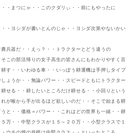
と・・まつにゃ・・このクダリぃ・・前にもやったに
ェ・・ヨシダが書いとんのじゃ・・ヨシダ次第やないかい
す農兵器だ・・えっ？・・トラクターとどう違うの
・そこの部活帰りの女子高生の皆さんにもわかりやすく言
て耕す・・いわゆる車・・いっぽう耕運機は手押しタイプ
でしょうか・・無論パワー・・スピードともにトラクター
も耕せる・・耕したいところだけ耕せる・・小回りという
これが喉から手が出るほど欲しいのだ・・そこで始まる耕
言うと・・価格＝パワー・・これはどの世界も一緒・・耕
２５万・・中堅クラスが１５～２０万・・小型クラスで１
・・ウチの畑の規模は中堅クラス・・といったところ