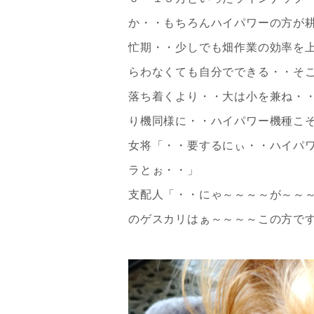
か・・もちろんハイパワーの方が
忙期・・少しでも畑作業の効率を
らわなくても自分でできる・・そ
落ち着くより・・大は小を兼ね・
り機同様に・・ハイパワー機種こ
女将「・・要するにぃ・・ハイパ
ラとぉ・・」
支配人「・・にゃ～～～～が～～
のゲスカリはぁ～～～～この方で