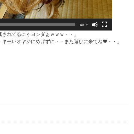
00:06
戒されてるにゃヨシダぁｗｗｗ・・」
・キモいオヤジにめげずに・・また遊びに来てね❤・・」