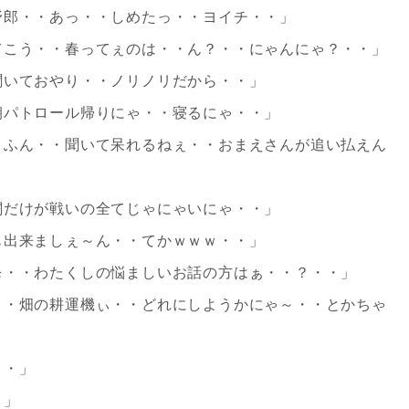
野郎・・あっ・・しめたっ・・ヨイチ・・」
てこう・・春ってぇのは・・ん？・・にゃんにゃ？・・」
聞いておやり・・ノリノリだから・・」
朝パトロール帰りにゃ・・寝るにゃ・・」
・ふん・・聞いて呆れるねぇ・・おまえさんが追い払えん
」
闘だけが戦いの全てじゃにゃいにゃ・・」
も出来ましぇ～ん・・てかｗｗｗ・・」
ぉ・・わたくしの悩ましいお話の方はぁ・・？・・」
・・畑の耕運機ぃ・・どれにしようかにゃ～・・とかちゃ
・・」
・」