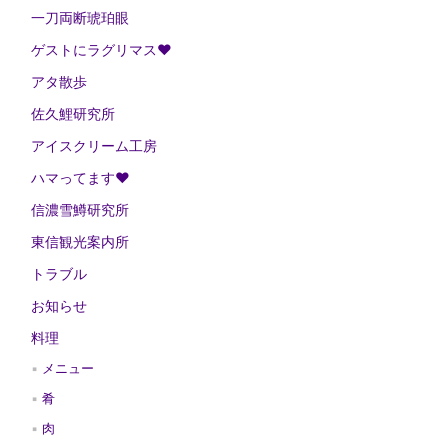
一刀両断琥珀眼
ゲストにラグリマス❤
アタ散歩
佐久鯉研究所
アイスクリーム工房
ハマってます❤
信濃雪鱒研究所
東信観光案内所
トラブル
お知らせ
料理
メニュー
肴
肉