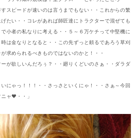
耕すスピードが速いのは言うまでもない・・これからの繁
上げたい・・コレがあれば師匠達にトラクターで混ぜても
こで小者の私なりに考える・・５～６万ケチって中堅機に
・時は金なりとなると・・この先ずっと頼るであろう草刈
そが求められるべきものではないのかと！・・
ワーが欲しいんだろぅ？・・廻りくどいのさぁ・・ダラダ
～いにゃっ！！！・・さっさといくにゃ！・・さぁ～今回
すニャ❤・・」