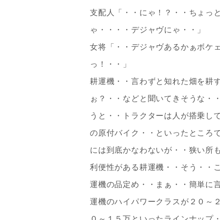
支配人「・・にゃ！？・・ちょっ
ゃ・・・・デジャヴにゃ・・」
女将「・・デジャヴあるかぁボケ
っ！・・」
耕運機・・言わずと知れた畑を耕
ぉ？・・などと聞いてきそうな・
うと・・トラクターは人が搭乗し
の原付バイク・・といったところ
には到底かなわないが・・狭い所
利便性がある耕運機・・そう・・
運機の品定め・・まぁ・・簡単に
運機のハイパワークラスが２０～
０～１５万といったラインナップ