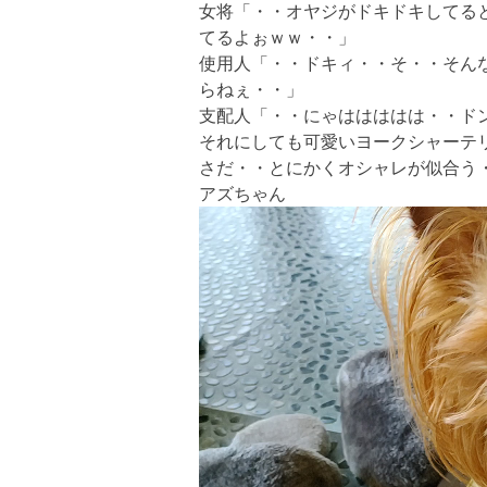
女将「・・オヤジがドキドキしてる
てるよぉｗｗ・・」
使用人「・・ドキィ・・そ・・そん
らねぇ・・」
支配人「・・にゃははははは・・ド
それにしても可愛いヨークシャーテ
さだ・・とにかくオシャレが似合う
アズちゃん
動
画
プ
レ
ー
ヤ
ー