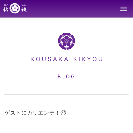
Skip
to
content
BLOG
ゲストにカリエンテ！㊲