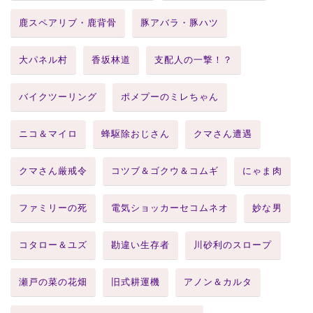
鹿スペアリブ・鹿背骨
豚アバラ・豚ハツ
大パネル村
香坂林道
支配人の一撃！？
バイクツーリング
ポメプーのミレちゃん
ニコ＆マイロ
蜂駆除おじさん
クマさん遭遇
クマさん厳戒令
コツブ＆ゴクウ＆コムギ
にゃま肉
ファミリーの死
電気ショッカーセコムネオ
妙な男
コタロー＆ユズ
勘違い生存者
川砂利のスロープ
瀬戸の菜の花畑
旧式耕運機
アノン＆カルタ