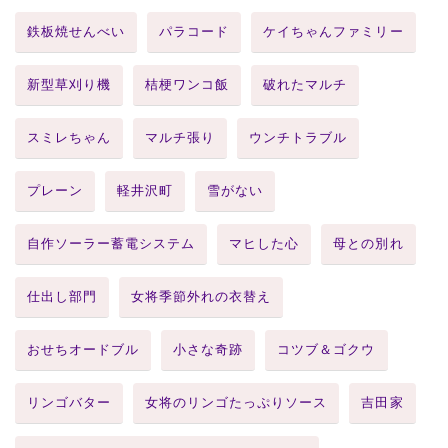
鉄板焼せんべい
パラコード
ケイちゃんファミリー
新型草刈り機
桔梗ワンコ飯
破れたマルチ
スミレちゃん
マルチ張り
ウンチトラブル
プレーン
軽井沢町
雪がない
自作ソーラー蓄電システム
マヒした心
母との別れ
仕出し部門
女将季節外れの衣替え
おせちオードブル
小さな奇跡
コツブ＆ゴクウ
リンゴバター
女将のリンゴたっぷりソース
吉田家