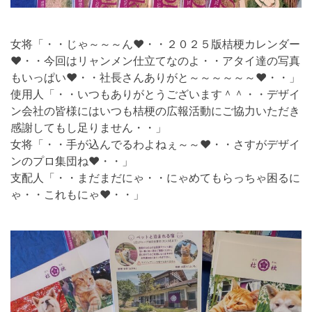
女将「・・じゃ～～～ん❤・・２０２５版桔梗カレンダー
❤・・今回はリャンメン仕立てなのよ・・アタイ達の写真
もいっぱい❤・・社長さんありがと～～～～～～❤・・」
使用人「・・いつもありがとうございます＾＾・・デザイ
ン会社の皆様にはいつも桔梗の広報活動にご協力いただき
感謝してもし足りません・・」
女将「・・手が込んでるわよねぇ～～❤・・さすがデザイ
ンのプロ集団ね❤・・」
支配人「・・まだまだにゃ・・にゃめてもらっちゃ困るに
ゃ・・これもにゃ❤・・」