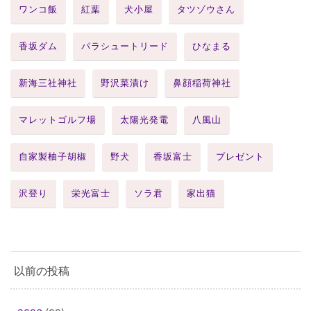
ワンコ飯
紅葉
犬小屋
タツゾウさん
香坂ダム
パラシュートリード
ひなまる
新海三社神社
野沢菜漬け
鼻顔稲荷神社
マレットゴルフ場
太陽光発電
八風山
自家製柚子胡椒
野犬
香坂富士
プレゼント
沢登り
栄光富士
ソラ君
家出猫
以前の投稿