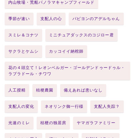
内山牧場・荒船パノラマキャンプフィールド
季節が速い
支配人の心
パピヨンのアデルちゃん
スミレ＆コナツ
ミニチュアダックスのコジロー君
サクラとケムシ
カッコイイ納棺師
花の４頭立て！レオンベルガー・ゴールデンドゥードゥル・
ラブラドール・チワワ
人工授精
桔梗農園
備えあれば患いなし
支配人の変化
ネオリンク御一行様
支配人失踪？
光速のミレ
桔梗の独居房
ヤマガラファミリー