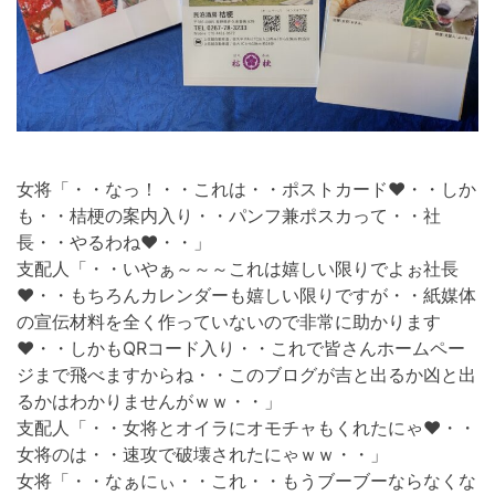
女将「・・なっ！・・これは・・ポストカード❤・・しか
も・・桔梗の案内入り・・パンフ兼ポスカって・・社
長・・やるわね❤・・」
支配人「・・いやぁ～～～これは嬉しい限りでよぉ社長
❤・・もちろんカレンダーも嬉しい限りですが・・紙媒体
の宣伝材料を全く作っていないので非常に助かります
❤・・しかもQRコード入り・・これで皆さんホームペー
ジまで飛べますからね・・このブログが吉と出るか凶と出
るかはわかりませんがｗｗ・・」
支配人「・・女将とオイラにオモチャもくれたにゃ❤・・
女将のは・・速攻で破壊されたにゃｗｗ・・」
女将「・・なぁにぃ・・これ・・もうブーブーならなくな