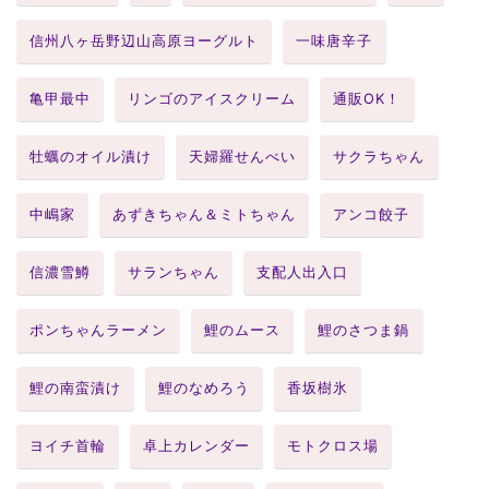
信州八ヶ岳野辺山高原ヨーグルト
一味唐辛子
亀甲最中
リンゴのアイスクリーム
通販OK！
牡蠣のオイル漬け
天婦羅せんべい
サクラちゃん
中嶋家
あずきちゃん＆ミトちゃん
アンコ餃子
信濃雪鱒
サランちゃん
支配人出入口
ポンちゃんラーメン
鯉のムース
鯉のさつま鍋
鯉の南蛮漬け
鯉のなめろう
香坂樹氷
ヨイチ首輪
卓上カレンダー
モトクロス場