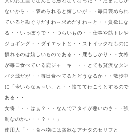
人のお土産でなんとも思わなくなった・・たまにしか
ないから・・褒められると嬉しいが・・毎日褒められ
ていると勘ぐりだすわ～求めだすわ～と・・貪欲にな
る・・いっぽうで・・つらいもの・・仕事や筋トレや
ジョギング・・ダイエットと・・ストイックなものに
慣れるのは嬉しいものである・・鹿もしかり・・女将
が毎日食べている鹿ジャーキー・・とても贅沢なタン
パク源だが・・毎日食べてるとどうなるか・・散歩中
に「今いらなぁ～い」と・・捨てて行こうとするので
ある・・
女将「・・はぁ？・・なんでアタイが悪いのさ・・強
制なのかい・・？・・」
使用人「・・食べ物には貪欲なアナタのセリフと