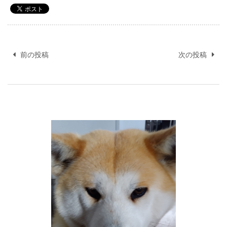
投
稿
前の投稿
次の投稿
ナ
ビ
ゲ
ー
シ
ョ
ン