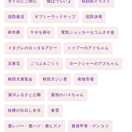
オイルにご用心
畑はつらいよ
似顔絵イラスト
堤防復活
ギブミーウッドチップ
堤防決壊
樹木葬
ヤギを探せ
電気ショッカーセコムネオ改
イタグレのロッタ＆アビー
トイプーのアイちゃん
五家宝
こつぶ＆ごくう
ヨークシャーのアズちゃん
秋田犬展覧会
秋田犬ジン君
発地市場
湯川ふるさと公園
蓮池のハスちゃん
桔梗の仕出し弁当
春雪
鹿レバー・鹿ハツ・鹿ヒズメ
鹿肩甲骨・ゲンコツ