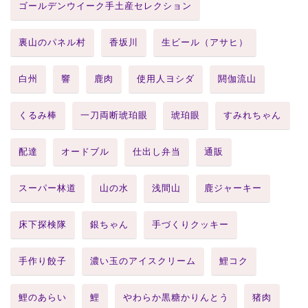
ゴールデンウイーク手土産セレクション
裏山のパネル村
香坂川
生ビール（アサヒ）
白州
響
鹿肉
使用人ヨシダ
閼伽流山
くるみ棒
一刀両断琥珀眼
琥珀眼
すみれちゃん
配達
オードブル
仕出し弁当
通販
スーパー林道
山の水
浅間山
鹿ジャーキー
床下探検隊
銀ちゃん
手づくりクッキー
手作り餃子
濃い玉のアイスクリーム
鯉コク
鯉のあらい
鯉
やわらか黒糖かりんとう
猪肉