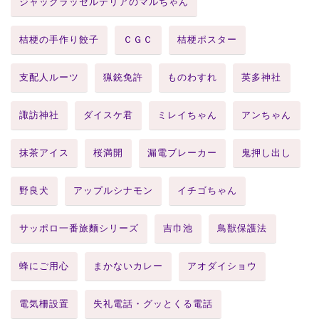
ジャックラッセルテリアのマルちゃん
桔梗の手作り餃子
ＣＧＣ
桔梗ポスター
支配人ルーツ
猟銃免許
ものわすれ
英多神社
諏訪神社
ダイスケ君
ミレイちゃん
アンちゃん
抹茶アイス
桜満開
漏電ブレーカー
鬼押し出し
野良犬
アップルシナモン
イチゴちゃん
サッポロ一番旅麵シリーズ
吉巾池
鳥獣保護法
蜂にご用心
まかないカレー
アオダイショウ
電気柵設置
失礼電話・グッとくる電話