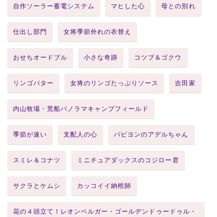
自作ソーラー蓄電システム
マヒした心
母との別れ
仕出し部門
女将季節外れの衣替え
おせちオードブル
小さな奇跡
コツブ＆ゴクウ
リンゴバター
女将のリンゴたっぷりソース
吉田家
内山牧場・荒船パノラマキャンプフィールド
季節が速い
支配人の心
パピヨンのアデルちゃん
スミレ＆コナツ
ミニチュアダックスのコジロー君
サクラとケムシ
カッコイイ納棺師
花の４頭立て！レオンベルガー・ゴールデンドゥードゥル・