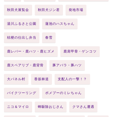
秋田犬展覧会
秋田犬ジン君
発地市場
湯川ふるさと公園
蓮池のハスちゃん
桔梗の仕出し弁当
春雪
鹿レバー・鹿ハツ・鹿ヒズメ
鹿肩甲骨・ゲンコツ
鹿スペアリブ・鹿背骨
豚アバラ・豚ハツ
大パネル村
香坂林道
支配人の一撃！？
バイクツーリング
ポメプーのミレちゃん
ニコ＆マイロ
蜂駆除おじさん
クマさん遭遇