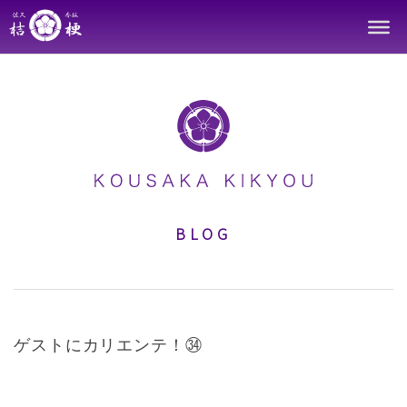
Skip
to
content
BLOG
ゲストにカリエンテ！㉞