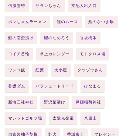
信濃雪鱒
サランちゃん
支配人出入口
ポンちゃんラーメン
鯉のムース
鯉のさつま鍋
鯉の南蛮漬け
鯉のなめろう
香坂樹氷
ヨイチ首輪
卓上カレンダー
モトクロス場
ワンコ飯
紅葉
犬小屋
タツゾウさん
香坂ダム
パラシュートリード
ひなまる
新海三社神社
野沢菜漬け
鼻顔稲荷神社
マレットゴルフ場
太陽光発電
八風山
自家製柚子胡椒
野犬
香坂富士
プレゼント