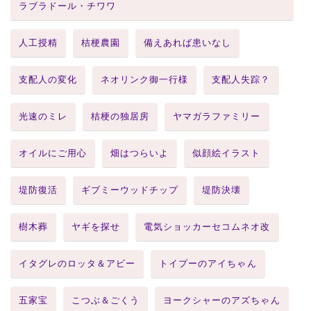
ラブラドール・チワワ
人工授精
桔梗農園
備えあれば患いなし
支配人の変化
ネオリンク御一行様
支配人失踪？
光速のミレ
桔梗の独居房
ヤマガラファミリー
オイルにご用心
畑はつらいよ
似顔絵イラスト
堤防復活
ギブミーウッドチップ
堤防決壊
樹木葬
ヤギを探せ
電気ショッカーセコムネオ改
イタグレのロッタ＆アビー
トイプーのアイちゃん
五家宝
こつぶ＆ごくう
ヨークシャーのアズちゃん