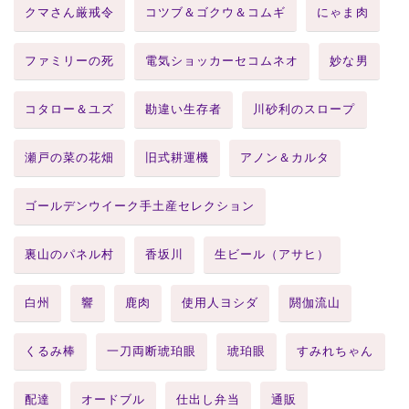
クマさん厳戒令
コツブ＆ゴクウ＆コムギ
にゃま肉
ファミリーの死
電気ショッカーセコムネオ
妙な男
コタロー＆ユズ
勘違い生存者
川砂利のスロープ
瀬戸の菜の花畑
旧式耕運機
アノン＆カルタ
ゴールデンウイーク手土産セレクション
裏山のパネル村
香坂川
生ビール（アサヒ）
白州
響
鹿肉
使用人ヨシダ
閼伽流山
くるみ棒
一刀両断琥珀眼
琥珀眼
すみれちゃん
配達
オードブル
仕出し弁当
通販