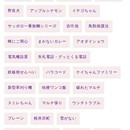
野良犬
アップルシナモン
イチゴちゃん
サッポロ一番旅麵シリーズ
吉巾池
鳥獣保護法
蜂にご用心
まかないカレー
アオダイショウ
電気柵設置
失礼電話・グッとくる電話
鉄板焼せんべい
パラコード
ケイちゃんファミリー
新型草刈り機
桔梗ワンコ飯
破れたマルチ
スミレちゃん
マルチ張り
ウンチトラブル
プレーン
軽井沢町
雪がない