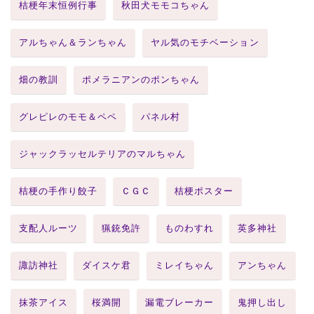
桔梗年末恒例行事
秋田犬モモコちゃん
アルちゃん＆ランちゃん
ヤル気のモチベーション
畑の教訓
ポメラニアンのポンちゃん
グレピレのモモ＆ペペ
パネル村
ジャックラッセルテリアのマルちゃん
桔梗の手作り餃子
ＣＧＣ
桔梗ポスター
支配人ルーツ
猟銃免許
ものわすれ
英多神社
諏訪神社
ダイスケ君
ミレイちゃん
アンちゃん
抹茶アイス
桜満開
漏電ブレーカー
鬼押し出し