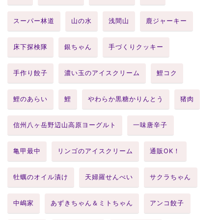
スーパー林道
山の水
浅間山
鹿ジャーキー
床下探検隊
銀ちゃん
手づくりクッキー
手作り餃子
濃い玉のアイスクリーム
鯉コク
鯉のあらい
鯉
やわらか黒糖かりんとう
猪肉
信州八ヶ岳野辺山高原ヨーグルト
一味唐辛子
亀甲最中
リンゴのアイスクリーム
通販OK！
牡蠣のオイル漬け
天婦羅せんべい
サクラちゃん
中嶋家
あずきちゃん＆ミトちゃん
アンコ餃子