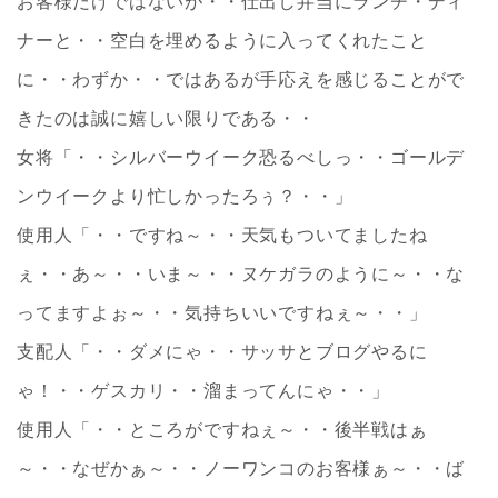
お客様だけではないが・・仕出し弁当にランチ・ディ
ナーと・・空白を埋めるように入ってくれたこと
に・・わずか・・ではあるが手応えを感じることがで
きたのは誠に嬉しい限りである・・
女将「・・シルバーウイーク恐るべしっ・・ゴールデ
ンウイークより忙しかったろぅ？・・」
使用人「・・ですね～・・天気もついてましたね
ぇ・・あ～・・いま～・・ヌケガラのように～・・な
ってますよぉ～・・気持ちいいですねぇ～・・」
支配人「・・ダメにゃ・・サッサとブログやるに
ゃ！・・ゲスカリ・・溜まってんにゃ・・」
使用人「・・ところがですねぇ～・・後半戦はぁ
～・・なぜかぁ～・・ノーワンコのお客様ぁ～・・ば