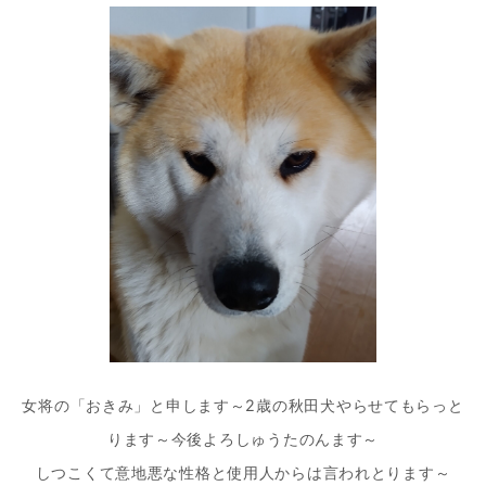
ー
シ
ョ
ン
女将の「おきみ」と申します～2歳の秋田犬やらせてもらっと
ります～今後よろしゅうたのんます～
しつこくて意地悪な性格と使用人からは言われとります～