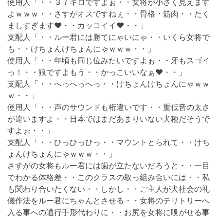
使用人「・・３７キロですよぉ・・女将が小さく見えます
よｗｗｗ・・さすがオスですねぇ・・骨格・筋肉・・たく
ましすぎます❤・・カッコイイ❤・・」
支配人「・・ルー君には勝てにゃいにゃ・・いくら女将で
も・・けちょんけちょんにゃｗｗｗ・・」
使用人「・・年頃も同じ位みたいですよぉ・・牙もスゴイ
っ！・・狼ですよもう・・かっこいいなぁ❤・・」
支配人「・・へっへっへっ・・けちょんけちょんにゃｗｗ
ｗ・・」
使用人「・・声のサウンドも桁違いです・・重低音の太さ
が違いますよ・・日本ではまだあまりいない犬種だそうで
すよぉ・・」
支配人「・・ひっひっひっ・・マウントとられて・・けち
ょんけちょんにゃｗｗｗ・・」
さすがの女将もルー君には歯が立たないだろうと・・一目
でわかる体格差・・このクラスの取っ組み合いには・・私
も関わり合いたくない・・しかし・・ご主人が犬社会の礼
儀作法をルー君にちゃんとさせる・・女将のテリトリーへ
入る事への通行手形代わりに・・お尻を女将に嗅がせる事