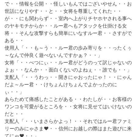
で・・情報を公開・・怪しいもんではございやせん・・お
世話になりやす・・と・・女将を尊重してくれた・・
が・・にも関わらず・・室内へ上がりチヤホヤされる事へ
のヤキモチからか・・ルー君へもアタックを仕掛ける女
将・・そんな攻撃すらも簡単にいなすルー君・・さすがで
ある・・
使用人「・・も～う・・ルー君の歩み寄りを・・ったくぅ
～なんで仲良く遊べないんですかぁ？・・」
女将「・・べつにぃ・・ルー君がどうのって訳じゃないの
よぉ・・なんか・・面白くないのよねぇ・・誰でも・・」
支配人「・・うわっ・・開きにゃおったにゃ！・・にゃん
だよ～ルー君・・けちょんけちょんでよかったのに
ぃ・・」
あらためて痛感したことがある・・わたしが・・お客様の
ワンコを可愛がるところを・・女将に見せてはいけないの
だと・・
支配人「・・いまさらかよっ！・・それではルー君ファミ
リーのみにゃさま❤・・信州にお越しの際はまた遊びに来
てにゃ❤・・」