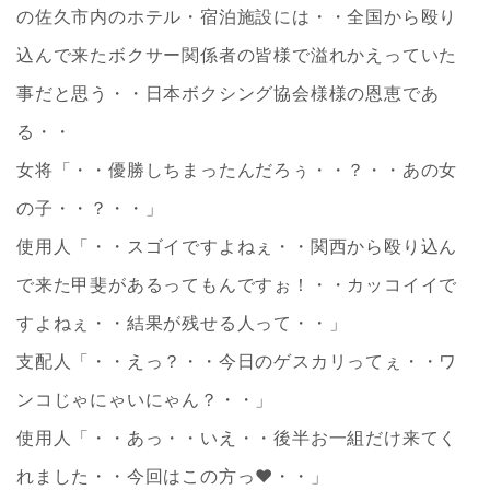
の佐久市内のホテル・宿泊施設には・・全国から殴り
込んで来たボクサー関係者の皆様で溢れかえっていた
事だと思う・・日本ボクシング協会様様の恩恵であ
る・・
女将「・・優勝しちまったんだろぅ・・？・・あの女
の子・・？・・」
使用人「・・スゴイですよねぇ・・関西から殴り込ん
で来た甲斐があるってもんですぉ！・・カッコイイで
すよねぇ・・結果が残せる人って・・」
支配人「・・えっ？・・今日のゲスカリってぇ・・ワ
ンコじゃにゃいにゃん？・・」
使用人「・・あっ・・いえ・・後半お一組だけ来てく
れました・・今回はこの方っ❤・・」