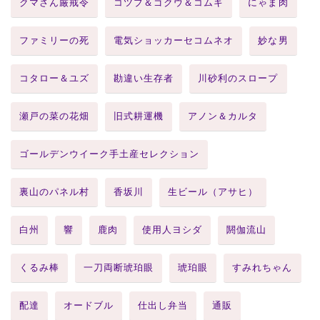
クマさん厳戒令
コツブ＆ゴクウ＆コムギ
にゃま肉
ファミリーの死
電気ショッカーセコムネオ
妙な男
コタロー＆ユズ
勘違い生存者
川砂利のスロープ
瀬戸の菜の花畑
旧式耕運機
アノン＆カルタ
ゴールデンウイーク手土産セレクション
裏山のパネル村
香坂川
生ビール（アサヒ）
白州
響
鹿肉
使用人ヨシダ
閼伽流山
くるみ棒
一刀両断琥珀眼
琥珀眼
すみれちゃん
配達
オードブル
仕出し弁当
通販