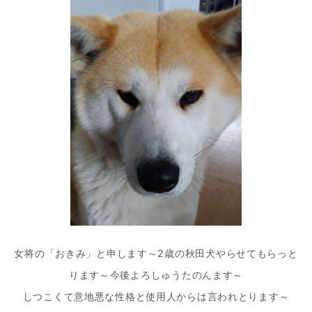
ー
シ
ョ
ン
女将の「おきみ」と申します～2歳の秋田犬やらせてもらっと
ります～今後よろしゅうたのんます～
しつこくて意地悪な性格と使用人からは言われとります～