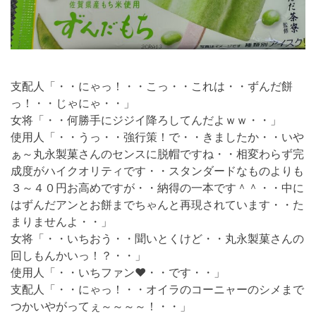
支配人「・・にゃっ！・・こっ・・これは・・ずんだ餅
っ！・・じゃにゃ・・」
女将「・・何勝手にジジイ降ろしてんだよｗｗ・・」
使用人「・・うっ・・強行策！で・・きましたか・・いや
ぁ～丸永製菓さんのセンスに脱帽ですね・・相変わらず完
成度がハイクオリティです・・スタンダードなものよりも
３～４０円お高めですが・・納得の一本です＾＾・・中に
はずんだアンとお餅までちゃんと再現されています・・た
まりませんよ・・」
女将「・・いちおう・・聞いとくけど・・丸永製菓さんの
回しもんかいっ！？・・」
使用人「・・いちファン❤・・です・・」
支配人「・・にゃっ！・・オイラのコーニャーのシメまで
つかいやがってぇ～～～～！・・」