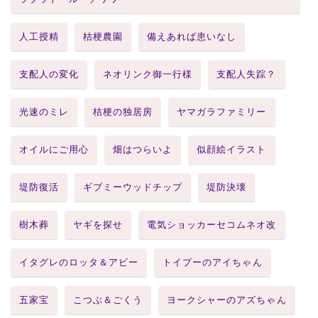
人工授精
桔梗農園
備えあれば患いなし
支配人の変化
ネオリンク御一行様
支配人失踪？
光速のミレ
桔梗の独居房
ヤマガラファミリー
オイルにご用心
畑はつらいよ
似顔絵イラスト
堤防復活
ギブミーウッドチップ
堤防決壊
樹木葬
ヤギを探せ
電気ショッカーセコムネオ改
イタグレのロッタ＆アビー
トイプーのアイちゃん
五家宝
こつぶ＆ごくう
ヨークシャーのアズちゃん