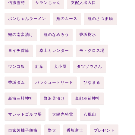
信濃雪鱒
サランちゃん
支配人出入口
ポンちゃんラーメン
鯉のムース
鯉のさつま鍋
鯉の南蛮漬け
鯉のなめろう
香坂樹氷
ヨイチ首輪
卓上カレンダー
モトクロス場
ワンコ飯
紅葉
犬小屋
タツゾウさん
香坂ダム
パラシュートリード
ひなまる
新海三社神社
野沢菜漬け
鼻顔稲荷神社
マレットゴルフ場
太陽光発電
八風山
自家製柚子胡椒
野犬
香坂富士
プレゼント