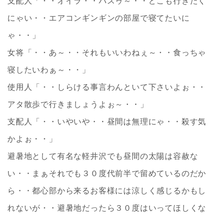
支配人「・・オイラ・・パスゥ～・・どこも行きたく
にゃい・・エアコンギンギンの部屋で寝てたいに
ゃ・・」
女将「・・あ～・・それもいいわねぇ～・・食っちゃ
寝したいわぁ～・・」
使用人「・・しらける事言わんといて下さいよぉ・・
アタ散歩で行きましょうよぉ～・・」
支配人「・・いやいや・・昼間は無理にゃ・・殺す気
かよぉ・・」
避暑地として有名な軽井沢でも昼間の太陽は容赦な
い・・まぁそれでも３０度代前半で留めているのだか
ら・・都心部から来るお客様には涼しく感じるかもし
れないが・・避暑地だったら３０度はいってほしくな