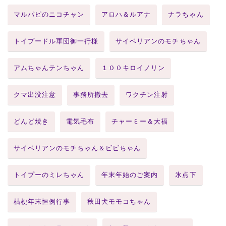
マルパピのニコチャン
アロハ＆ルアナ
ナラちゃん
トイプードル軍団御一行様
サイベリアンのモチちゃん
アムちゃんテンちゃん
１００キロイノリン
クマ出没注意
事務所撤去
ワクチン注射
どんど焼き
電気毛布
チャーミー＆大福
サイベリアンのモチちゃん＆ビビちゃん
トイプーのミレちゃん
年末年始のご案内
氷点下
桔梗年末恒例行事
秋田犬モモコちゃん