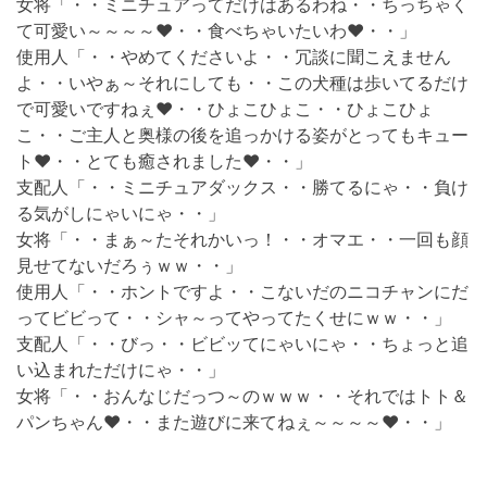
女将「・・ミニチュアってだけはあるわね・・ちっちゃく
て可愛い～～～～❤・・食べちゃいたいわ❤・・」
使用人「・・やめてくださいよ・・冗談に聞こえません
よ・・いやぁ～それにしても・・この犬種は歩いてるだけ
で可愛いですねぇ❤・・ひょこひょこ・・ひょこひょ
こ・・ご主人と奥様の後を追っかける姿がとってもキュー
ト❤・・とても癒されました❤・・」
支配人「・・ミニチュアダックス・・勝てるにゃ・・負け
る気がしにゃいにゃ・・」
女将「・・まぁ～たそれかいっ！・・オマエ・・一回も顔
見せてないだろぅｗｗ・・」
使用人「・・ホントですよ・・こないだのニコチャンにだ
ってビビって・・シャ～ってやってたくせにｗｗ・・」
支配人「・・びっ・・ビビッてにゃいにゃ・・ちょっと追
い込まれただけにゃ・・」
女将「・・おんなじだっつ～のｗｗｗ・・それではトト＆
パンちゃん❤・・また遊びに来てねぇ～～～～❤・・」