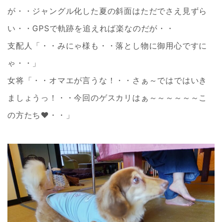
が・・ジャングル化した夏の斜面はただでさえ見ずら
い・・GPSで軌跡を追えれば楽なのだが・・
支配人「・・みにゃ様も・・落とし物に御用心ですに
ゃ・・」
女将「・・オマエが言うな！・・さぁ～ではではいき
ましょうっ！・・今回のゲスカリはぁ～～～～～～こ
の方たち❤・・」