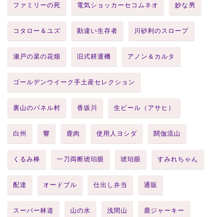
ファミリーの死
電気ショッカーセコムネオ
妙な男
コタロー＆ユズ
勘違い生存者
川砂利のスロープ
瀬戸の菜の花畑
旧式耕運機
アノン＆カルタ
ゴールデンウイーク手土産セレクション
裏山のパネル村
香坂川
生ビール（アサヒ）
白州
響
鹿肉
使用人ヨシダ
閼伽流山
くるみ棒
一刀両断琥珀眼
琥珀眼
すみれちゃん
配達
オードブル
仕出し弁当
通販
スーパー林道
山の水
浅間山
鹿ジャーキー