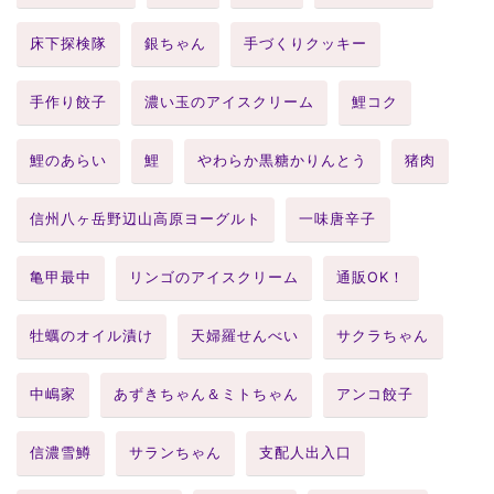
床下探検隊
銀ちゃん
手づくりクッキー
手作り餃子
濃い玉のアイスクリーム
鯉コク
鯉のあらい
鯉
やわらか黒糖かりんとう
猪肉
信州八ヶ岳野辺山高原ヨーグルト
一味唐辛子
亀甲最中
リンゴのアイスクリーム
通販OK！
牡蠣のオイル漬け
天婦羅せんべい
サクラちゃん
中嶋家
あずきちゃん＆ミトちゃん
アンコ餃子
信濃雪鱒
サランちゃん
支配人出入口