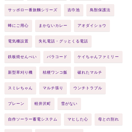
サッポロ一番旅麵シリーズ
吉巾池
鳥獣保護法
蜂にご用心
まかないカレー
アオダイショウ
電気柵設置
失礼電話・グッとくる電話
鉄板焼せんべい
パラコード
ケイちゃんファミリー
新型草刈り機
桔梗ワンコ飯
破れたマルチ
スミレちゃん
マルチ張り
ウンチトラブル
プレーン
軽井沢町
雪がない
自作ソーラー蓄電システム
マヒした心
母との別れ