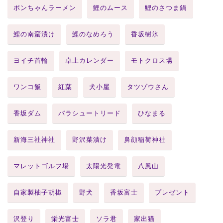
ポンちゃんラーメン
鯉のムース
鯉のさつま鍋
鯉の南蛮漬け
鯉のなめろう
香坂樹氷
ヨイチ首輪
卓上カレンダー
モトクロス場
ワンコ飯
紅葉
犬小屋
タツゾウさん
香坂ダム
パラシュートリード
ひなまる
新海三社神社
野沢菜漬け
鼻顔稲荷神社
マレットゴルフ場
太陽光発電
八風山
自家製柚子胡椒
野犬
香坂富士
プレゼント
沢登り
栄光富士
ソラ君
家出猫