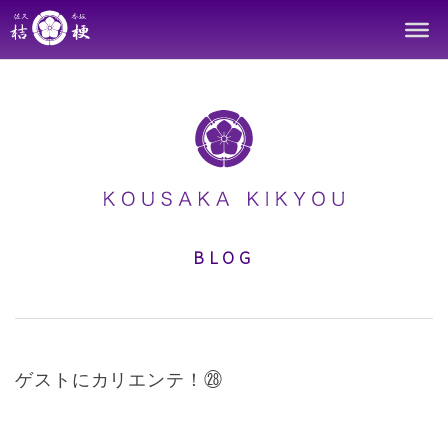
Skip
to
content
BLOG
ゲストにカリエンテ！㉘