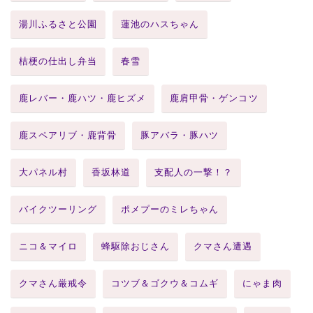
湯川ふるさと公園
蓮池のハスちゃん
桔梗の仕出し弁当
春雪
鹿レバー・鹿ハツ・鹿ヒズメ
鹿肩甲骨・ゲンコツ
鹿スペアリブ・鹿背骨
豚アバラ・豚ハツ
大パネル村
香坂林道
支配人の一撃！？
バイクツーリング
ポメプーのミレちゃん
ニコ＆マイロ
蜂駆除おじさん
クマさん遭遇
クマさん厳戒令
コツブ＆ゴクウ＆コムギ
にゃま肉