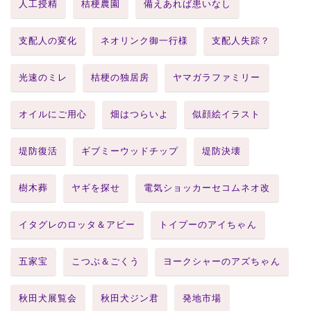
人工授精
桔梗農園
備えあれば患いなし
支配人の変化
ネオリンク御一行様
支配人失踪？
光速のミレ
桔梗の独居房
ヤマガラファミリー
オイルにご用心
畑はつらいよ
似顔絵イラスト
堤防復活
ギブミーウッドチップ
堤防決壊
樹木葬
ヤギを探せ
電気ショッカーセコムネオ改
イタグレのロッタ＆アビー
トイプーのアイちゃん
五家宝
こつぶ＆ごくう
ヨークシャーのアズちゃん
秋田犬展覧会
秋田犬ジン君
発地市場