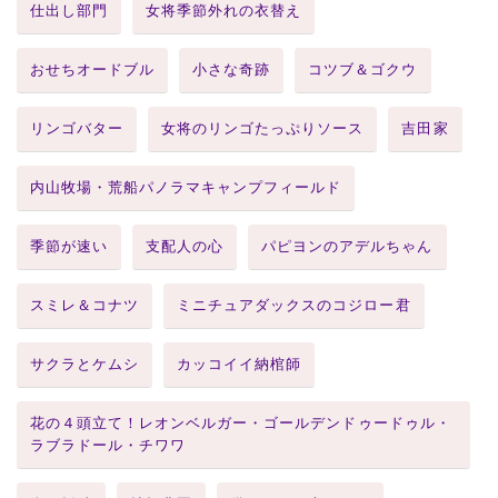
仕出し部門
女将季節外れの衣替え
おせちオードブル
小さな奇跡
コツブ＆ゴクウ
リンゴバター
女将のリンゴたっぷりソース
吉田家
内山牧場・荒船パノラマキャンプフィールド
季節が速い
支配人の心
パピヨンのアデルちゃん
スミレ＆コナツ
ミニチュアダックスのコジロー君
サクラとケムシ
カッコイイ納棺師
花の４頭立て！レオンベルガー・ゴールデンドゥードゥル・
ラブラドール・チワワ