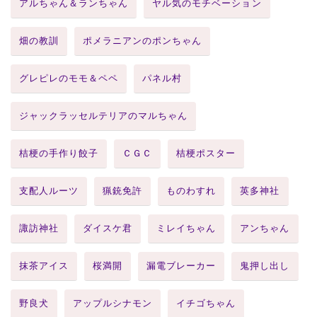
アルちゃん＆ランちゃん
ヤル気のモチベーション
畑の教訓
ポメラニアンのポンちゃん
グレピレのモモ＆ペペ
パネル村
ジャックラッセルテリアのマルちゃん
桔梗の手作り餃子
ＣＧＣ
桔梗ポスター
支配人ルーツ
猟銃免許
ものわすれ
英多神社
諏訪神社
ダイスケ君
ミレイちゃん
アンちゃん
抹茶アイス
桜満開
漏電ブレーカー
鬼押し出し
野良犬
アップルシナモン
イチゴちゃん