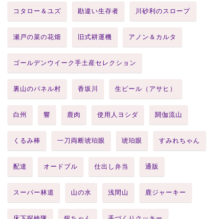
コタロー＆ユズ
勘違い生存者
川砂利のスロープ
瀬戸の菜の花畑
旧式耕運機
アノン＆カルタ
ゴールデンウイーク手土産セレクション
裏山のパネル村
香坂川
生ビール（アサヒ）
白州
響
鹿肉
使用人ヨシダ
閼伽流山
くるみ棒
一刀両断琥珀眼
琥珀眼
すみれちゃん
配達
オードブル
仕出し弁当
通販
スーパー林道
山の水
浅間山
鹿ジャーキー
床下探検隊
銀ちゃん
手づくりクッキー