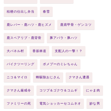
桔梗の仕出し弁当
春雪
鹿レバー・鹿ハツ・鹿ヒズメ
鹿肩甲骨・ゲンコツ
鹿スペアリブ・鹿背骨
豚アバラ・豚ハツ
大パネル村
香坂林道
支配人の一撃！？
バイクツーリング
ポメプーのミレちゃん
ニコ＆マイロ
蜂駆除おじさん
クマさん遭遇
クマさん厳戒令
コツブ＆ゴクウ＆コムギ
にゃま肉
ファミリーの死
電気ショッカーセコムネオ
妙な男