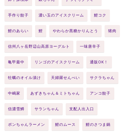
手作り餃子
濃い玉のアイスクリーム
鯉コク
鯉のあらい
鯉
やわらか黒糖かりんとう
猪肉
信州八ヶ岳野辺山高原ヨーグルト
一味唐辛子
亀甲最中
リンゴのアイスクリーム
通販OK！
牡蠣のオイル漬け
天婦羅せんべい
サクラちゃん
中嶋家
あずきちゃん＆ミトちゃん
アンコ餃子
信濃雪鱒
サランちゃん
支配人出入口
ポンちゃんラーメン
鯉のムース
鯉のさつま鍋