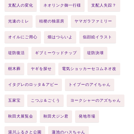
支配人の変化
ネオリンク御一行様
支配人失踪？
光速のミレ
桔梗の独居房
ヤマガラファミリー
オイルにご用心
畑はつらいよ
似顔絵イラスト
堤防復活
ギブミーウッドチップ
堤防決壊
樹木葬
ヤギを探せ
電気ショッカーセコムネオ改
イタグレのロッタ＆アビー
トイプーのアイちゃん
五家宝
こつぶ＆ごくう
ヨークシャーのアズちゃん
秋田犬展覧会
秋田犬ジン君
発地市場
湯川ふるさと公園
蓮池のハスちゃん