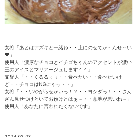
女将「あとはアズキと一緒ね・・上にのせてか～んせ～い
❤」
使用人「濃厚なチョコとイチゴちゃんのアクセントが濃い
玉のアイスとマリアージュします＾＾」
支配人「・・くるるぅぅ・・食べたい・・食べたいけ
ど・・チョコはNGにゃっ・・」
女将「・・いやがらせかいっ！？・・ヨシダっ！・・さん
ざん見せつけといてお預けとはぁ～・・意地が悪いね～」
使用人「あなたに言われたくないです」
2024.02.08