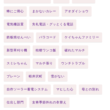
蜂にご用心
まかないカレー
アオダイショウ
電気柵設置
失礼電話・グッとくる電話
鉄板焼せんべい
パラコード
ケイちゃんファミリー
新型草刈り機
桔梗ワンコ飯
破れたマルチ
スミレちゃん
マルチ張り
ウンチトラブル
プレーン
軽井沢町
雪がない
自作ソーラー蓄電システム
マヒした心
母との別れ
仕出し部門
女将季節外れの衣替え