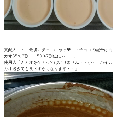
支配人「・・最後にチョコにゃっ❤・・チョコの配合はカ
カオ85％3割・・50％7割位にゃ・・」
使用人「カカオをケチってはいけません・・が・・ハイカ
カオ過ぎても食べずらくなります・・」
動
画
プ
レ
ー
ヤ
ー