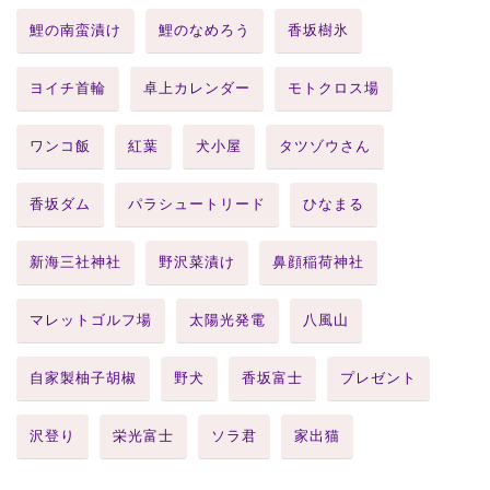
鯉の南蛮漬け
鯉のなめろう
香坂樹氷
ヨイチ首輪
卓上カレンダー
モトクロス場
ワンコ飯
紅葉
犬小屋
タツゾウさん
香坂ダム
パラシュートリード
ひなまる
新海三社神社
野沢菜漬け
鼻顔稲荷神社
マレットゴルフ場
太陽光発電
八風山
自家製柚子胡椒
野犬
香坂富士
プレゼント
沢登り
栄光富士
ソラ君
家出猫