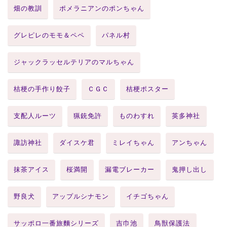
畑の教訓
ポメラニアンのポンちゃん
グレピレのモモ＆ペペ
パネル村
ジャックラッセルテリアのマルちゃん
桔梗の手作り餃子
ＣＧＣ
桔梗ポスター
支配人ルーツ
猟銃免許
ものわすれ
英多神社
諏訪神社
ダイスケ君
ミレイちゃん
アンちゃん
抹茶アイス
桜満開
漏電ブレーカー
鬼押し出し
野良犬
アップルシナモン
イチゴちゃん
サッポロ一番旅麵シリーズ
吉巾池
鳥獣保護法