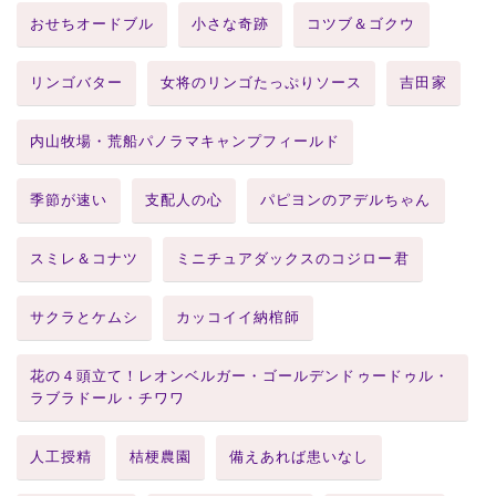
おせちオードブル
小さな奇跡
コツブ＆ゴクウ
リンゴバター
女将のリンゴたっぷりソース
吉田家
内山牧場・荒船パノラマキャンプフィールド
季節が速い
支配人の心
パピヨンのアデルちゃん
スミレ＆コナツ
ミニチュアダックスのコジロー君
サクラとケムシ
カッコイイ納棺師
花の４頭立て！レオンベルガー・ゴールデンドゥードゥル・
ラブラドール・チワワ
人工授精
桔梗農園
備えあれば患いなし