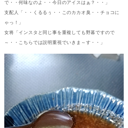
で・・何味なのよ・・今日のアイスはぁ？・・」
支配人「・・くるるぅ・・このカカオ臭・・チョコに
ゃっ！」
女将「インスタと同じ事を重複しても野暮ですので
～・・こちらでは説明重視でいきま～す・・」
動
画
プ
レ
ー
ヤ
ー